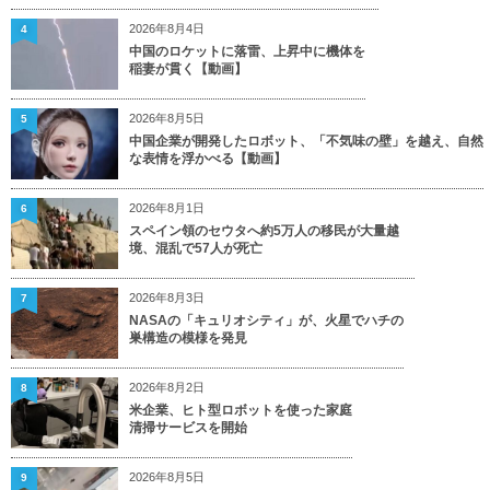
2026年8月4日
4
中国のロケットに落雷、上昇中に機体を
稲妻が貫く【動画】
2026年8月5日
5
中国企業が開発したロボット、「不気味の壁」を越え、自然
な表情を浮かべる【動画】
2026年8月1日
6
スペイン領のセウタへ約5万人の移民が大量越
境、混乱で57人が死亡
2026年8月3日
7
NASAの「キュリオシティ」が、火星でハチの
巣構造の模様を発見
2026年8月2日
8
米企業、ヒト型ロボットを使った家庭
清掃サービスを開始
2026年8月5日
9