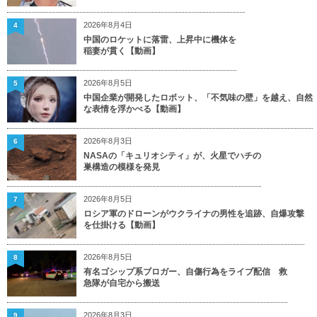
2026年8月4日
4
中国のロケットに落雷、上昇中に機体を
稲妻が貫く【動画】
2026年8月5日
5
中国企業が開発したロボット、「不気味の壁」を越え、自然
な表情を浮かべる【動画】
2026年8月3日
6
NASAの「キュリオシティ」が、火星でハチの
巣構造の模様を発見
2026年8月5日
7
ロシア軍のドローンがウクライナの男性を追跡、自爆攻撃
を仕掛ける【動画】
2026年8月5日
8
有名ゴシップ系ブロガー、自傷行為をライブ配信 救
急隊が自宅から搬送
2026年8月3日
9