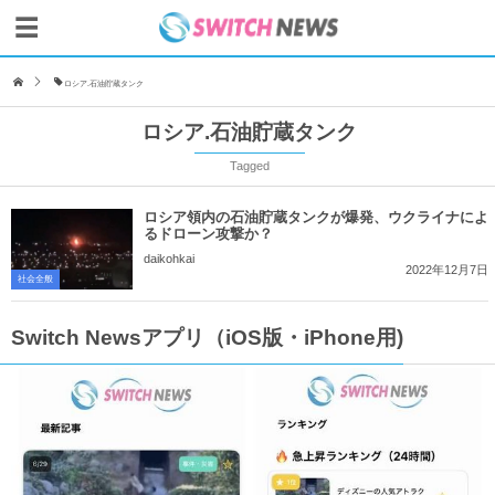
ロシア.石油貯蔵タンク
ロシア.石油貯蔵タンク
Tagged
ロシア領内の石油貯蔵タンクが爆発、ウクライナによ
るドローン攻撃か？
daikohkai
2022年12月7日
社会全般
Switch Newsアプリ（iOS版・iPhone用)