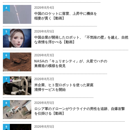
2026年8月4日
4
中国のロケットに落雷、上昇中に機体を
稲妻が貫く【動画】
2026年8月5日
5
中国企業が開発したロボット、「不気味の壁」を越え、自然
な表情を浮かべる【動画】
2026年8月3日
6
NASAの「キュリオシティ」が、火星でハチの
巣構造の模様を発見
2026年8月2日
7
米企業、ヒト型ロボットを使った家庭
清掃サービスを開始
2026年8月5日
8
ロシア軍のドローンがウクライナの男性を追跡、自爆攻撃
を仕掛ける【動画】
2026年8月5日
9