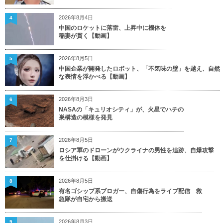
2026年8月4日
4
中国のロケットに落雷、上昇中に機体を
稲妻が貫く【動画】
2026年8月5日
5
中国企業が開発したロボット、「不気味の壁」を越え、自然
な表情を浮かべる【動画】
2026年8月3日
6
NASAの「キュリオシティ」が、火星でハチの
巣構造の模様を発見
2026年8月5日
7
ロシア軍のドローンがウクライナの男性を追跡、自爆攻撃
を仕掛ける【動画】
2026年8月5日
8
有名ゴシップ系ブロガー、自傷行為をライブ配信 救
急隊が自宅から搬送
2026年8月3日
9