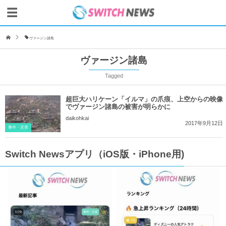
ヴァージン諸島
ヴァージン諸島
Tagged
超巨大ハリケーン「イルマ」の爪痕、上空からの映像
でヴァージン諸島の被害が明らかに
daikohkai
2017年9月12日
事件・災害
Switch Newsアプリ（iOS版・iPhone用)