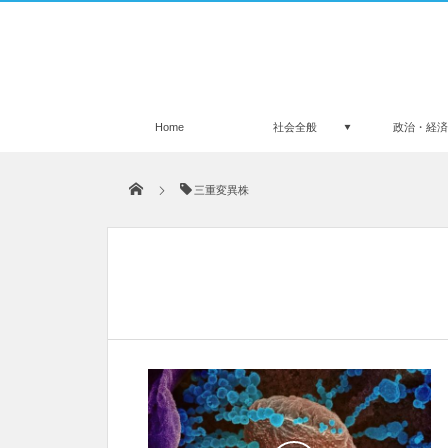
Home
社会全般
政治・経
三重変異株