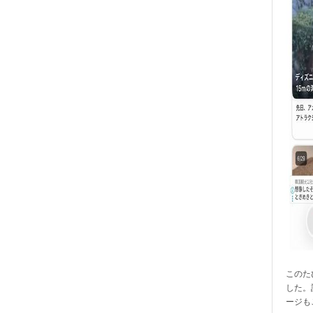
このたび
した。
ージも