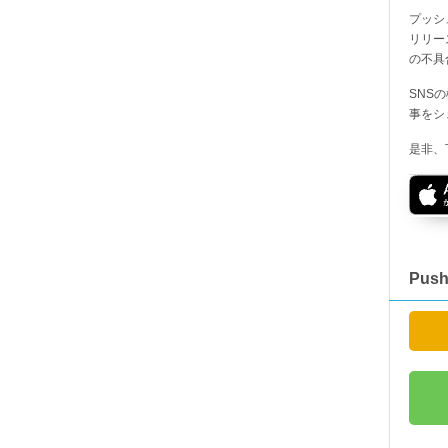
プッシ
リリー
の不具
SNS
事をシ
是非、
Pus