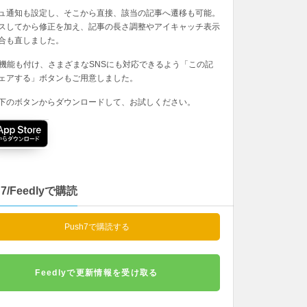
ュ通知も設定し、そこから直接、該当の記事へ遷移も可能。
スしてから修正を加え、記事の長さ調整やアイキャッチ表示
合も直しました。
の機能も付け、さまざまなSNSにも対応できるよう「この記
ェアする」ボタンもご用意しました。
下のボタンからダウンロードして、お試しください。
h7/Feedlyで購読
Push7で購読する
Feedlyで更新情報を受け取る