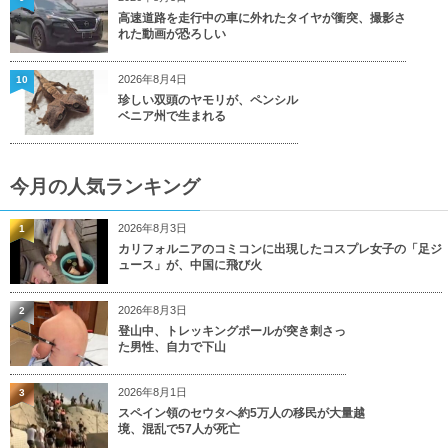
高速道路を走行中の車に外れたタイヤが衝突、撮影さ
れた動画が恐ろしい
2026年8月4日
10
珍しい双頭のヤモリが、ペンシル
ベニア州で生まれる
今月の人気ランキング
2026年8月3日
1
カリフォルニアのコミコンに出現したコスプレ女子の「足ジ
ュース」が、中国に飛び火
2026年8月3日
2
登山中、トレッキングポールが突き刺さっ
た男性、自力で下山
2026年8月1日
3
スペイン領のセウタへ約5万人の移民が大量越
境、混乱で57人が死亡