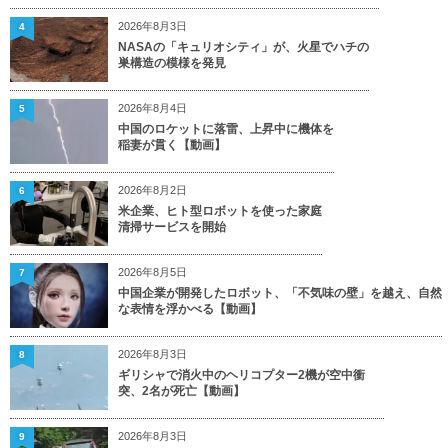
2026年8月3日
4
NASAの「キュリオシティ」が、火星でハチの
巣構造の模様を発見
2026年8月4日
5
中国のロケットに落雷、上昇中に機体を
稲妻が貫く【動画】
2026年8月2日
6
米企業、ヒト型ロボットを使った家庭
清掃サービスを開始
2026年8月5日
7
中国企業が開発したロボット、「不気味の壁」を越え、自然
な表情を浮かべる【動画】
2026年8月3日
8
ギリシャで消火中のヘリコプター2機が空中衝
突、2名が死亡【動画】
2026年8月3日
9