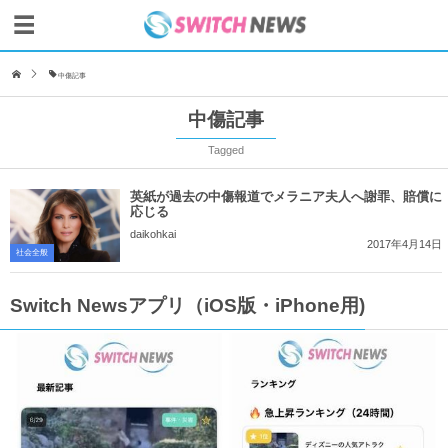
中傷記事
中傷記事
Tagged
英紙が過去の中傷報道でメラニア夫人へ謝罪、賠償に
応じる
daikohkai
2017年4月14日
社会全般
Switch Newsアプリ（iOS版・iPhone用)