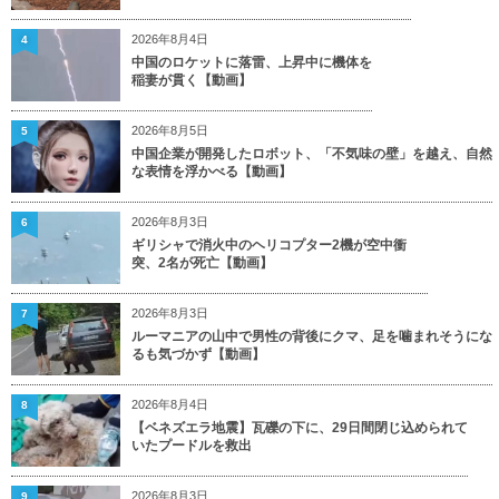
2026年8月4日
4
中国のロケットに落雷、上昇中に機体を
稲妻が貫く【動画】
2026年8月5日
5
中国企業が開発したロボット、「不気味の壁」を越え、自然
な表情を浮かべる【動画】
2026年8月3日
6
ギリシャで消火中のヘリコプター2機が空中衝
突、2名が死亡【動画】
2026年8月3日
7
ルーマニアの山中で男性の背後にクマ、足を噛まれそうにな
るも気づかず【動画】
2026年8月4日
8
【ベネズエラ地震】瓦礫の下に、29日間閉じ込められて
いたプードルを救出
2026年8月3日
9