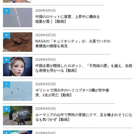
2026年8月4日
4
中国のロケットに落雷、上昇中に機体を
稲妻が貫く【動画】
2026年8月3日
5
NASAの「キュリオシティ」が、火星でハチの
巣構造の模様を発見
2026年8月5日
6
中国企業が開発したロボット、「不気味の壁」を越え、自然
な表情を浮かべる【動画】
2026年8月3日
7
ギリシャで消火中のヘリコプター2機が空中衝
突、2名が死亡【動画】
2026年8月3日
8
ルーマニアの山中で男性の背後にクマ、足を噛まれそうにな
るも気づかず【動画】
2026年8月4日
9