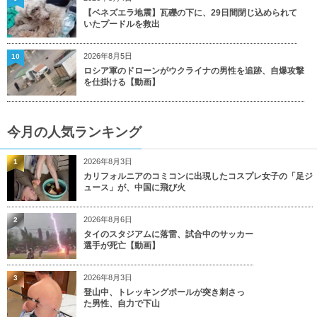
【ベネズエラ地震】瓦礫の下に、29日間閉じ込められて
いたプードルを救出
2026年8月5日
10
ロシア軍のドローンがウクライナの男性を追跡、自爆攻撃
を仕掛ける【動画】
今月の人気ランキング
2026年8月3日
1
カリフォルニアのコミコンに出現したコスプレ女子の「足ジ
ュース」が、中国に飛び火
2026年8月6日
2
タイのスタジアムに落雷、試合中のサッカー
選手が死亡【動画】
2026年8月3日
3
登山中、トレッキングポールが突き刺さっ
た男性、自力で下山