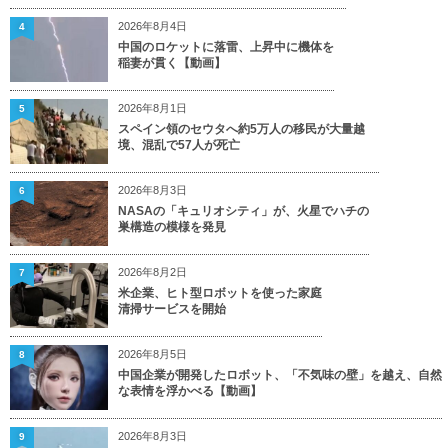
2026年8月4日
4
中国のロケットに落雷、上昇中に機体を
稲妻が貫く【動画】
2026年8月1日
5
スペイン領のセウタへ約5万人の移民が大量越
境、混乱で57人が死亡
2026年8月3日
6
NASAの「キュリオシティ」が、火星でハチの
巣構造の模様を発見
2026年8月2日
7
米企業、ヒト型ロボットを使った家庭
清掃サービスを開始
2026年8月5日
8
中国企業が開発したロボット、「不気味の壁」を越え、自然
な表情を浮かべる【動画】
2026年8月3日
9