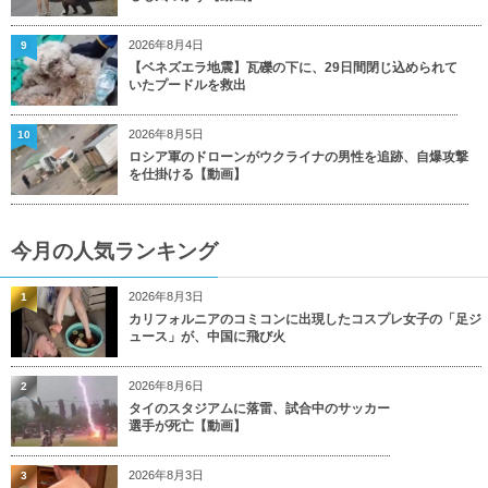
2026年8月4日
9
【ベネズエラ地震】瓦礫の下に、29日間閉じ込められて
いたプードルを救出
2026年8月5日
10
ロシア軍のドローンがウクライナの男性を追跡、自爆攻撃
を仕掛ける【動画】
今月の人気ランキング
2026年8月3日
1
カリフォルニアのコミコンに出現したコスプレ女子の「足ジ
ュース」が、中国に飛び火
2026年8月6日
2
タイのスタジアムに落雷、試合中のサッカー
選手が死亡【動画】
2026年8月3日
3