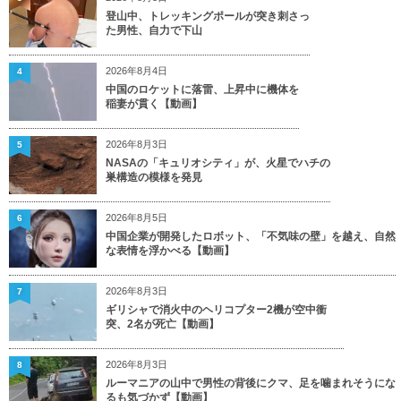
登山中、トレッキングポールが突き刺さっ
た男性、自力で下山
2026年8月4日
4
中国のロケットに落雷、上昇中に機体を
稲妻が貫く【動画】
2026年8月3日
5
NASAの「キュリオシティ」が、火星でハチの
巣構造の模様を発見
2026年8月5日
6
中国企業が開発したロボット、「不気味の壁」を越え、自然
な表情を浮かべる【動画】
2026年8月3日
7
ギリシャで消火中のヘリコプター2機が空中衝
突、2名が死亡【動画】
2026年8月3日
8
ルーマニアの山中で男性の背後にクマ、足を噛まれそうにな
るも気づかず【動画】