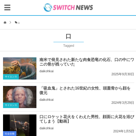
口
口
Tagged
南米で発見された新たな肉食恐竜の化石、口の中にワ
ニの骨が残っていた
daikohkai
2025年9月30日
サイエンス
「吸血鬼」とされた16世紀の女性、頭蓋骨から顔を
復元
daikohkai
2024年3月29日
サイエンス
口にロケット花火をくわえた男性、顔面に火花を浴び
てしまう【動画】
daikohkai
2024年1月5日
社会全般