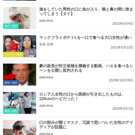
漁をしていた男性の口に魚が入り、喉と鼻の間に挟ま
ってしまう【タイ】
daikohkai
2022年6月4日
事件・災害
マックフライポテトLを一口で食べる大口女性が凄い
安来 信男
2021年5月13日
ユニーク・動画
豪の政党が対立候補を揶揄する動画、ハエを食べるシ
ーンを公開し批判される
daikohkai
2020年10月28日
政治・経済
ロシア人女性の口から医師が引き出したものは、
120cmのヘビだった！
daikohkai
2020年9月1日
事件・災害
口の部分が開くマスク、冗談で思いついた女性のアイ
ディアが話題に
daikohkai