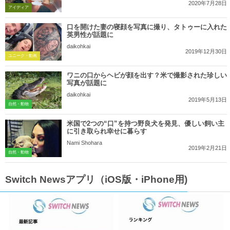
2020年7月28日
アイディア
口を開けた妻の寝顔を写真に撮り、タトゥーに入れた
英男性が話題に
daikohkai
2019年12月30日
ユニーク・動画
ワニの口からヘビが顔を出す？米で撮影された珍しい
写真が話題に
daikohkai
2019年5月13日
自然・動物
米国で2つの“口”を持つ野良犬を発見、優しい飼い主
に引き取られ幸せに暮らす
Nami Shohara
2019年2月21日
自然・動物
Switch Newsアプリ（iOS版・iPhone用)