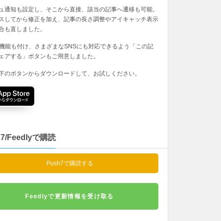
ュ通知も設定し、そこから直接、該当の記事へ遷移も可能。
スしてから修正を加え、記事の長さ調整やアイキャッチ表示
合も直しました。
の機能も付け、さまざまなSNSにも対応できるよう「この記
ェアする」ボタンもご用意しました。
下のボタンからダウンロードして、お試しください。
h7/Feedlyで購読
Push7で購読する
Feedlyで更新情報を受け取る