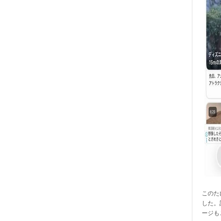
このたび
した。
ージも