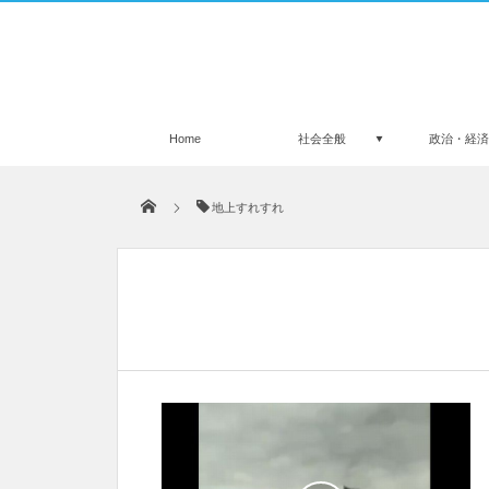
Home
社会全般
政治・経
地上すれすれ