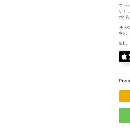
プッシ
リリー
の不具
SNS
事をシ
是非、
Pus