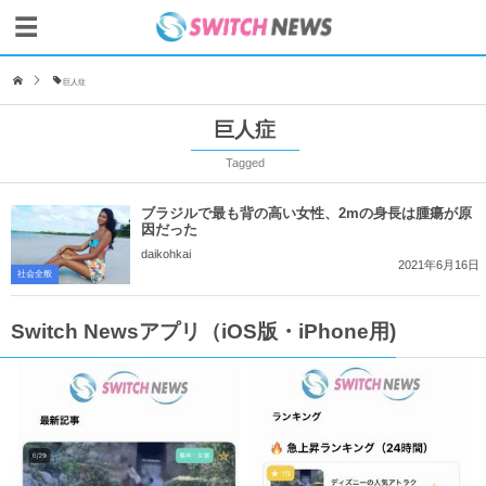
巨人症
巨人症
Tagged
ブラジルで最も背の高い女性、2mの身長は腫瘍が原
因だった
daikohkai
2021年6月16日
社会全般
Switch Newsアプリ（iOS版・iPhone用)