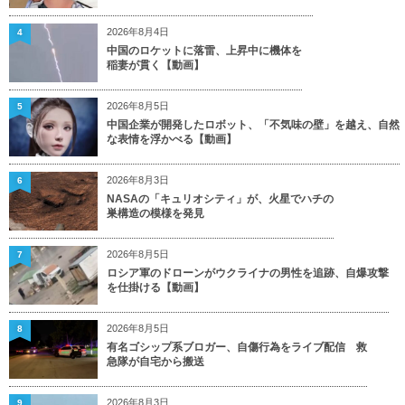
2026年8月4日
4
中国のロケットに落雷、上昇中に機体を
稲妻が貫く【動画】
2026年8月5日
5
中国企業が開発したロボット、「不気味の壁」を越え、自然
な表情を浮かべる【動画】
2026年8月3日
6
NASAの「キュリオシティ」が、火星でハチの
巣構造の模様を発見
2026年8月5日
7
ロシア軍のドローンがウクライナの男性を追跡、自爆攻撃
を仕掛ける【動画】
2026年8月5日
8
有名ゴシップ系ブロガー、自傷行為をライブ配信 救
急隊が自宅から搬送
2026年8月3日
9