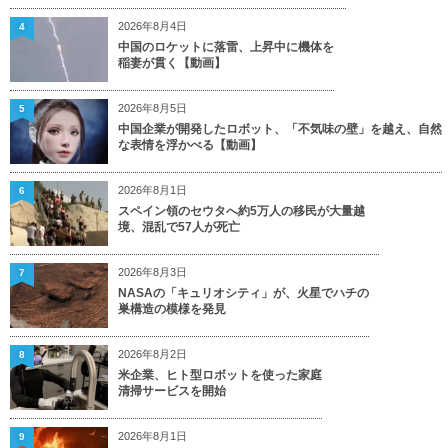
2026年8月4日
4
中国のロケットに落雷、上昇中に機体を
稲妻が貫く【動画】
2026年8月5日
5
中国企業が開発したロボット、「不気味の壁」を越え、自然
な表情を浮かべる【動画】
2026年8月1日
6
スペイン領のセウタへ約5万人の移民が大量越
境、混乱で57人が死亡
2026年8月3日
7
NASAの「キュリオシティ」が、火星でハチの
巣構造の模様を発見
2026年8月2日
8
米企業、ヒト型ロボットを使った家庭
清掃サービスを開始
2026年8月1日
9