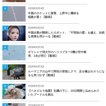
2026年8月4日
4
中国のロケットに落雷、上昇中に機体を
稲妻が貫く【動画】
2026年8月5日
5
中国企業が開発したロボット、「不気味の壁」を越え、自然
な表情を浮かべる【動画】
2026年8月3日
6
ギリシャで消火中のヘリコプター2機が空中衝
突、2名が死亡【動画】
2026年8月3日
7
ルーマニアの山中で男性の背後にクマ、足を噛まれそうにな
るも気づかず【動画】
2026年8月4日
8
【ベネズエラ地震】瓦礫の下に、29日間閉じ込められて
いたプードルを救出
2026年8月3日
9