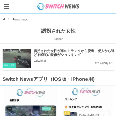
誘拐された女性
誘拐された女性
Tagged
誘拐された女性が車のトランクから脱出、犯人から逃
げる瞬間の映像がショッキング
daikohkai
2017年3月17日
事件・災害
Switch Newsアプリ（iOS版・iPhone用)