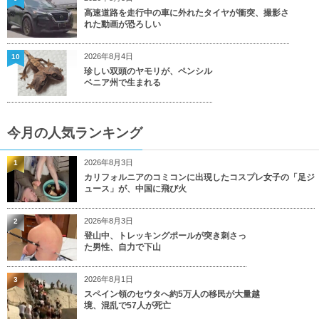
高速道路を走行中の車に外れたタイヤが衝突、撮影さ
れた動画が恐ろしい
2026年8月4日
10
珍しい双頭のヤモリが、ペンシル
ベニア州で生まれる
今月の人気ランキング
2026年8月3日
1
カリフォルニアのコミコンに出現したコスプレ女子の「足ジ
ュース」が、中国に飛び火
2026年8月3日
2
登山中、トレッキングポールが突き刺さっ
た男性、自力で下山
2026年8月1日
3
スペイン領のセウタへ約5万人の移民が大量越
境、混乱で57人が死亡