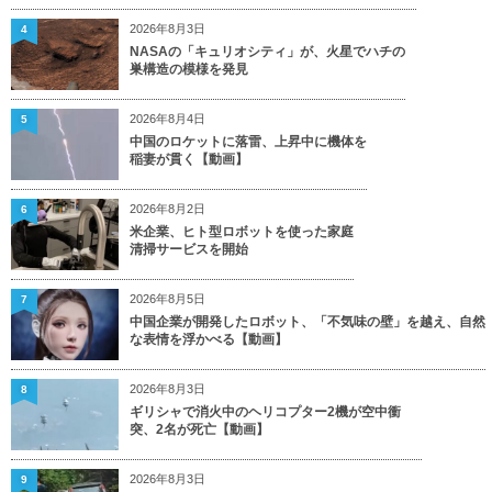
2026年8月3日
4
NASAの「キュリオシティ」が、火星でハチの
巣構造の模様を発見
2026年8月4日
5
中国のロケットに落雷、上昇中に機体を
稲妻が貫く【動画】
2026年8月2日
6
米企業、ヒト型ロボットを使った家庭
清掃サービスを開始
2026年8月5日
7
中国企業が開発したロボット、「不気味の壁」を越え、自然
な表情を浮かべる【動画】
2026年8月3日
8
ギリシャで消火中のヘリコプター2機が空中衝
突、2名が死亡【動画】
2026年8月3日
9