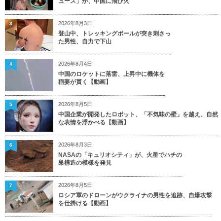
ュース」が、中国に飛び火
2026年8月3日
3
登山中、トレッキングポールが突き刺さっ
た男性、自力で下山
2026年8月4日
4
中国のロケットに落雷、上昇中に機体を
稲妻が貫く【動画】
2026年8月5日
5
中国企業が開発したロボット、「不気味の壁」を越え、自然
な表情を浮かべる【動画】
2026年8月3日
6
NASAの「キュリオシティ」が、火星でハチの
巣構造の模様を発見
2026年8月5日
7
ロシア軍のドローンがウクライナの男性を追跡、自爆攻撃
を仕掛ける【動画】