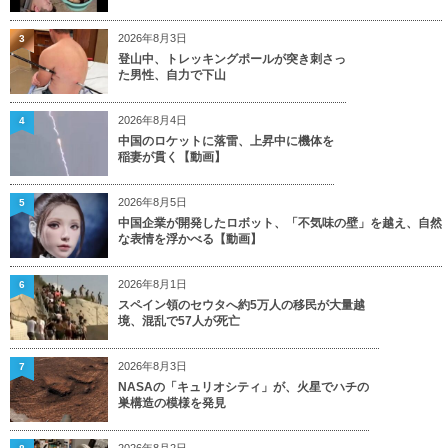
2026年8月3日
3
登山中、トレッキングポールが突き刺さっ
た男性、自力で下山
2026年8月4日
4
中国のロケットに落雷、上昇中に機体を
稲妻が貫く【動画】
2026年8月5日
5
中国企業が開発したロボット、「不気味の壁」を越え、自然
な表情を浮かべる【動画】
2026年8月1日
6
スペイン領のセウタへ約5万人の移民が大量越
境、混乱で57人が死亡
2026年8月3日
7
NASAの「キュリオシティ」が、火星でハチの
巣構造の模様を発見
2026年8月2日