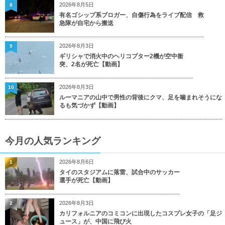
2026年8月5日
8
有名ゴシップ系ブロガー、自傷行為をライブ配信 救
急隊が自宅から搬送
2026年8月3日
9
ギリシャで消火中のヘリコプター2機が空中衝
突、2名が死亡【動画】
2026年8月3日
10
ルーマニアの山中で男性の背後にクマ、足を噛まれそうにな
るも気づかず【動画】
今月の人気ランキング
2026年8月6日
1
タイのスタジアムに落雷、試合中のサッカー
選手が死亡【動画】
2026年8月3日
2
カリフォルニアのコミコンに出現したコスプレ女子の「足ジ
ュース」が、中国に飛び火