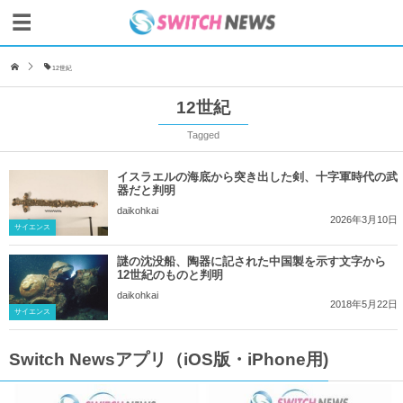
12世紀
12世紀
Tagged
イスラエルの海底から突き出した剣、十字軍時代の武
器だと判明
daikohkai
2026年3月10日
サイエンス
謎の沈没船、陶器に記された中国製を示す文字から
12世紀のものと判明
daikohkai
2018年5月22日
サイエンス
Switch Newsアプリ（iOS版・iPhone用)