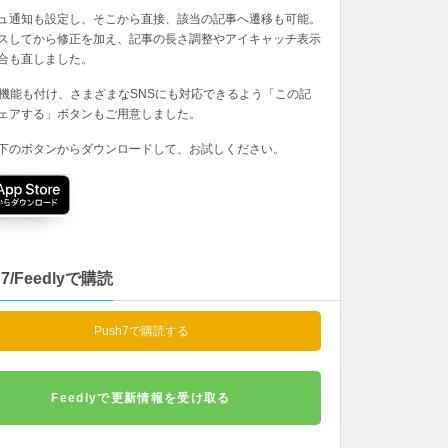
ュ通知も設定し、そこから直接、該当の記事へ遷移も可能。
スしてから修正を加え、記事の長さ調整やアイキャッチ表示
合も直しました。
の機能も付け、さまざまなSNSにも対応できるよう「この記
ェアする」ボタンもご用意しました。
下のボタンからダウンロードして、お試しください。
h7/Feedlyで購読
Push7で購読する
Feedlyで更新情報を受け取る