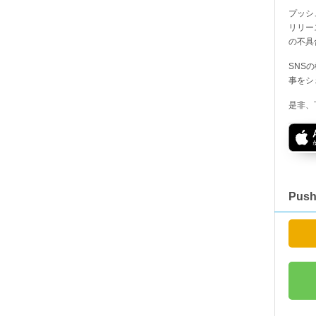
プッシ
リリー
の不具
SNS
事をシ
是非、
Pus