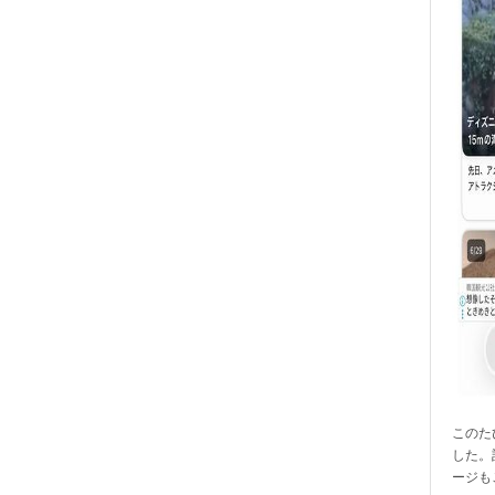
このたび
した。
ージも