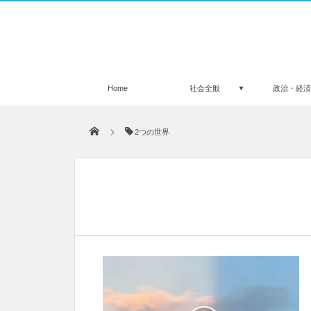
Home
社会全般
政治・経
2つの世界