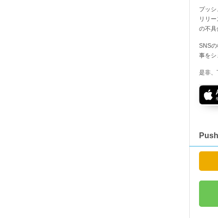
プッシ
リリー
の不具
SNS
事をシ
是非、
Pus