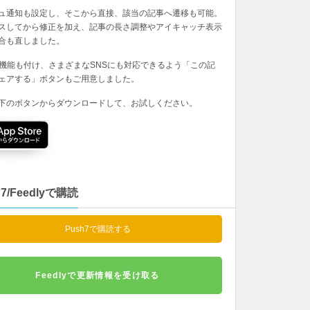
ュ通知も設定し、そこから直接、該当の記事へ遷移も可能。
スしてから修正を加え、記事の長さ調整やアイキャッチ表示
合も直しました。
の機能も付け、さまざまなSNSにも対応できるよう「この記
ェアする」ボタンもご用意しました。
下のボタンからダウンロードして、お試しください。
h7/Feedlyで購読
Push7で購読する
Feedlyで更新情報を受け取る