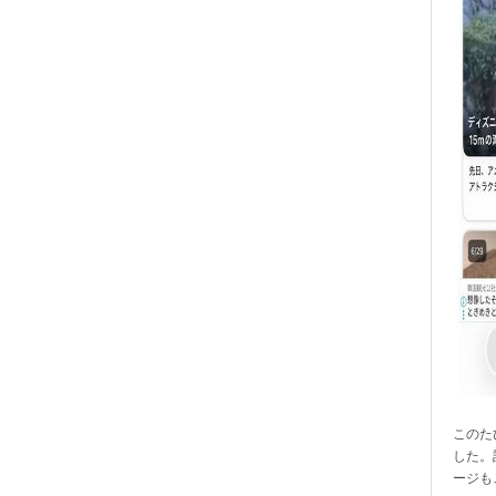
このたび
した。
ージも