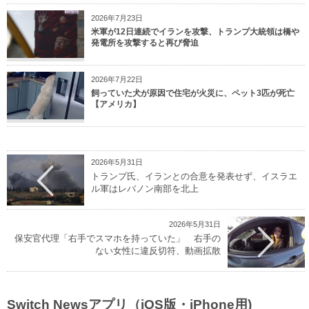
2026年7月23日
米軍が12日連続でイランを攻撃、トランプ大統領は橋や
発電所を攻撃すると再び脅迫
2026年7月22日
飼っていた犬が原因で住宅が火災に、ペット3匹が死亡
【アメリカ】
2026年5月31日
トランプ氏、イランとの合意を発表せず、イスラエ
ル軍はレバノン南部を北上
2026年5月31日
保安官代理「右手でスマホを持っていた」 右手の
ない女性に違反切符、動画拡散
Switch Newsアプリ（iOS版・iPhone用)