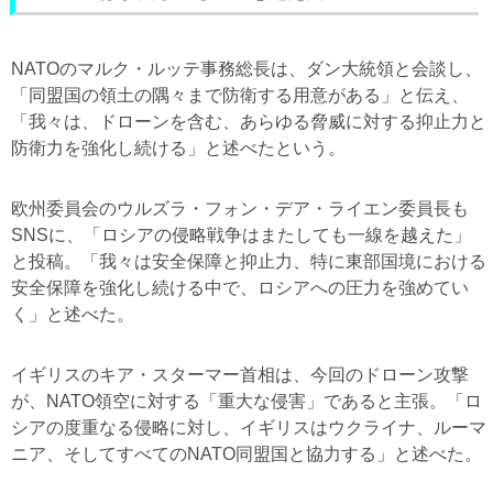
NATOのマルク・ルッテ事務総長は、ダン大統領と会談し、
「同盟国の領土の隅々まで防衛する用意がある」と伝え、
「我々は、ドローンを含む、あらゆる脅威に対する抑止力と
防衛力を強化し続ける」と述べたという。
欧州委員会のウルズラ・フォン・デア・ライエン委員長も
SNSに、「ロシアの侵略戦争はまたしても一線を越えた」
と投稿。「我々は安全保障と抑止力、特に東部国境における
安全保障を強化し続ける中で、ロシアへの圧力を強めてい
く」と述べた。
イギリスのキア・スターマー首相は、今回のドローン攻撃
が、NATO領空に対する「重大な侵害」であると主張。「ロ
シアの度重なる侵略に対し、イギリスはウクライナ、ルーマ
ニア、そしてすべてのNATO同盟国と協力する」と述べた。