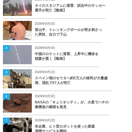
タイのスタジアムに落雷、試合中のサッカー
選手が死亡【動画】
2026年8月3日
3
登山中、トレッキングポールが突き刺さっ
た男性、自力で下山
2026年8月4日
4
中国のロケットに落雷、上昇中に機体を
稲妻が貫く【動画】
2026年8月1日
5
スペイン領のセウタへ約5万人の移民が大量越
境、混乱で57人が死亡
2026年8月3日
6
NASAの「キュリオシティ」が、火星でハチの
巣構造の模様を発見
2026年8月2日
7
米企業、ヒト型ロボットを使った家庭
清掃サービスを開始