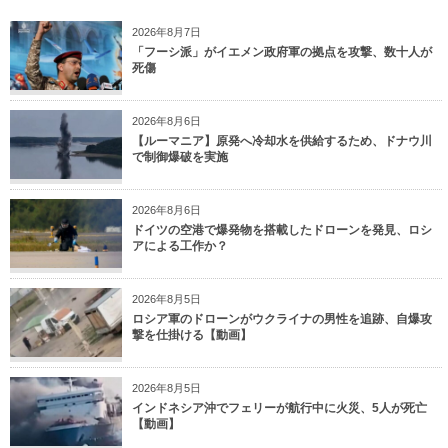
2026年8月7日
「フーシ派」がイエメン政府軍の拠点を攻撃、数十人が
死傷
2026年8月6日
【ルーマニア】原発へ冷却水を供給するため、ドナウ川
で制御爆破を実施
2026年8月6日
ドイツの空港で爆発物を搭載したドローンを発見、ロシ
アによる工作か？
2026年8月5日
ロシア軍のドローンがウクライナの男性を追跡、自爆攻
撃を仕掛ける【動画】
2026年8月5日
インドネシア沖でフェリーが航行中に火災、5人が死亡
【動画】