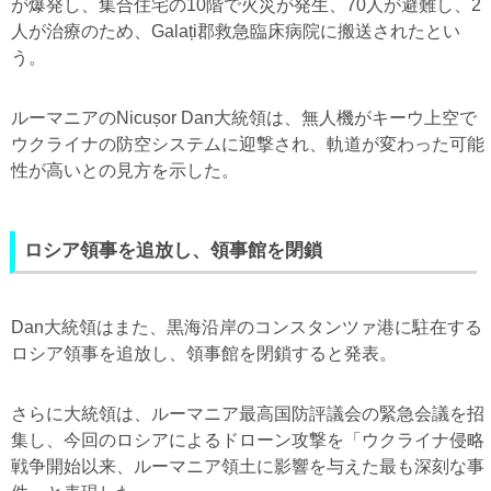
が爆発し、集合住宅の10階で火災が発生、70人が避難し、2
人が治療のため、Galați郡救急臨床病院に搬送されたとい
う。
ルーマニアのNicușor Dan大統領は、無人機がキーウ上空で
ウクライナの防空システムに迎撃され、軌道が変わった可能
性が高いとの見方を示した。
ロシア領事を追放し、領事館を閉鎖
Dan大統領はまた、黒海沿岸のコンスタンツァ港に駐在する
ロシア領事を追放し、領事館を閉鎖すると発表。
さらに大統領は、ルーマニア最高国防評議会の緊急会議を招
集し、今回のロシアによるドローン攻撃を「ウクライナ侵略
戦争開始以来、ルーマニア領土に影響を与えた最も深刻な事