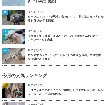
突、2名が死亡【動画】
2026年8月3日
8
ルーマニアの山中で男性の背後にクマ、足を噛まれそうにな
るも気づかず【動画】
2026年8月4日
9
【ベネズエラ地震】瓦礫の下に、29日間閉じ込められて
いたプードルを救出
2026年8月5日
10
ロシア軍のドローンがウクライナの男性を追跡、自爆攻撃
を仕掛ける【動画】
今月の人気ランキング
2026年8月3日
1
カリフォルニアのコミコンに出現したコスプレ女子の「足ジ
ュース」が、中国に飛び火
2026年8月6日
2