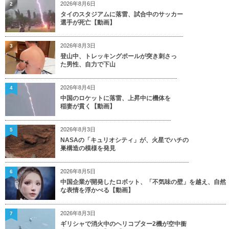
2026年8月6日
2
タイのスタジアムに落雷、試合中のサッカー
選手が死亡【動画】
2026年8月3日
3
登山中、トレッキングポールが突き刺さっ
た男性、自力で下山
2026年8月4日
4
中国のロケットに落雷、上昇中に機体を
稲妻が貫く【動画】
2026年8月3日
5
NASAの「キュリオシティ」が、火星でハチの
巣構造の模様を発見
2026年8月5日
6
中国企業が開発したロボット、「不気味の壁」を越え、自然
な表情を浮かべる【動画】
2026年8月3日
7
ギリシャで消火中のヘリコプター2機が空中衝