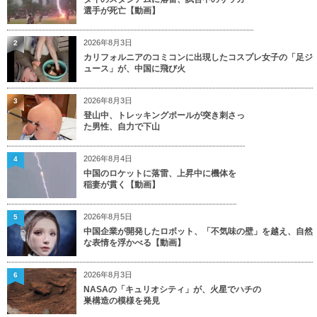
選手が死亡【動画】
2026年8月3日
2
カリフォルニアのコミコンに出現したコスプレ女子の「足ジ
ュース」が、中国に飛び火
2026年8月3日
3
登山中、トレッキングポールが突き刺さっ
た男性、自力で下山
2026年8月4日
4
中国のロケットに落雷、上昇中に機体を
稲妻が貫く【動画】
2026年8月5日
5
中国企業が開発したロボット、「不気味の壁」を越え、自然
な表情を浮かべる【動画】
2026年8月3日
6
NASAの「キュリオシティ」が、火星でハチの
巣構造の模様を発見