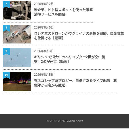
2026年8月2日
7
米企業、ヒト型ロボットを使った家庭
清掃サービスを開始
2026年8月5日
8
ロシア軍のドローンがウクライナの男性を追跡、自爆攻撃
を仕掛ける【動画】
2026年8月3日
9
ギリシャで消火中のヘリコプター2機が空中衝
突、2名が死亡【動画】
2026年8月5日
10
有名ゴシップ系ブロガー、自傷行為をライブ配信 救
急隊が自宅から搬送
© 2017-2026
Switch news