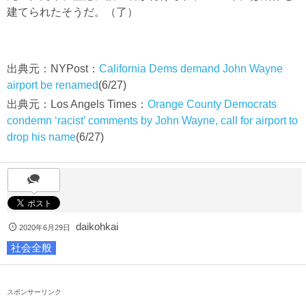
建てられたそうだ。（了）
出典元：NYPost：
California Dems demand John Wayne
airport be renamed
(6/27)
出典元：Los Angels Times：
Orange County Democrats
condemn ‘racist’ comments by John Wayne, call for airport to
drop his name
(6/27)
daikohkai
2020年6月29日
社会全般
スポンサーリンク