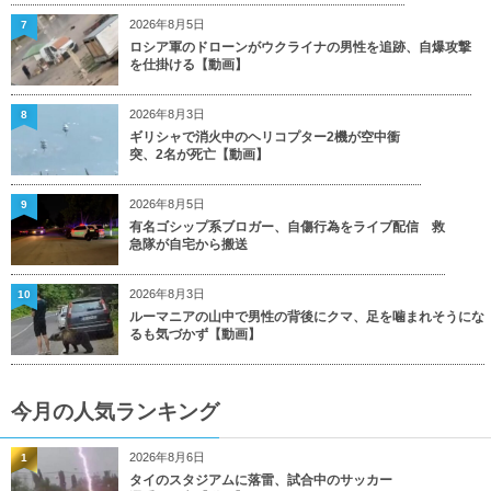
2026年8月5日
7
ロシア軍のドローンがウクライナの男性を追跡、自爆攻撃
を仕掛ける【動画】
2026年8月3日
8
ギリシャで消火中のヘリコプター2機が空中衝
突、2名が死亡【動画】
2026年8月5日
9
有名ゴシップ系ブロガー、自傷行為をライブ配信 救
急隊が自宅から搬送
2026年8月3日
10
ルーマニアの山中で男性の背後にクマ、足を噛まれそうにな
るも気づかず【動画】
今月の人気ランキング
2026年8月6日
1
タイのスタジアムに落雷、試合中のサッカー