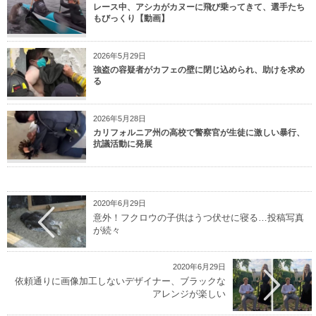
レース中、アシカがカヌーに飛び乗ってきて、選手たち
もびっくり【動画】
2026年5月29日
強盗の容疑者がカフェの壁に閉じ込められ、助けを求め
る
2026年5月28日
カリフォルニア州の高校で警察官が生徒に激しい暴行、
抗議活動に発展
2020年6月29日
意外！フクロウの子供はうつ伏せに寝る…投稿写真
が続々
2020年6月29日
依頼通りに画像加工しないデザイナー、ブラックな
アレンジが楽しい