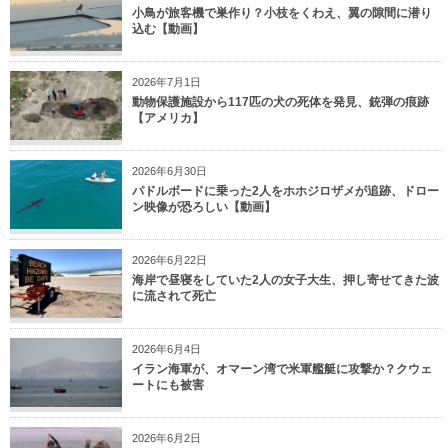
小鳥が旅客機で巣作り？小枝をくわえ、翼の隙間に潜り
込む【動画】
2026年7月1日
動物保護施設から117匹の犬の死体を発見、銃弾の痕跡
【アメリカ】
2026年6月30日
パドルボードに乗った2人をホホジロザメが追跡、ドロー
ン映像が恐ろしい【動画】
2026年6月22日
海岸で昼寝をしていた2人の女子大生、押し寄せてきた波
に流されて死亡
2026年6月4日
イラン海軍が、オマーン湾で米軍艦艇に攻撃か？クウェ
ートにも被害
2026年6月2日