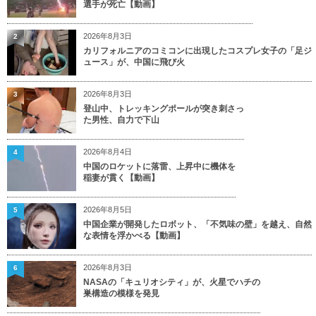
選手が死亡【動画】
2026年8月3日
2
カリフォルニアのコミコンに出現したコスプレ女子の「足ジ
ュース」が、中国に飛び火
2026年8月3日
3
登山中、トレッキングポールが突き刺さっ
た男性、自力で下山
2026年8月4日
4
中国のロケットに落雷、上昇中に機体を
稲妻が貫く【動画】
2026年8月5日
5
中国企業が開発したロボット、「不気味の壁」を越え、自然
な表情を浮かべる【動画】
2026年8月3日
6
NASAの「キュリオシティ」が、火星でハチの
巣構造の模様を発見