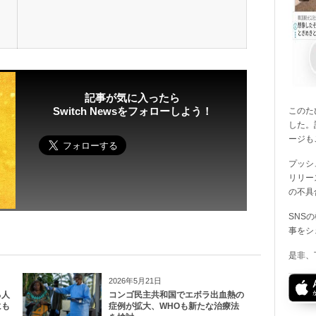
記事が気に入ったら
Switch Newsをフォローしよう！
このたび
した。
ージも
プッシ
リリー
の不具
SNS
事をシ
是非、
2026年5月21日
る人
コンゴ民主共和国でエボラ出血熱の
にも
症例が拡大、WHOも新たな治療法