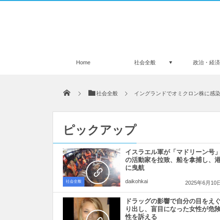
Home
社会全般
政治・経
社会全般
イングランドでオミクロン株に感染
ピックアップ
イスラエル軍が「マドリーン号
の活動家を拉致、船を拿捕し、
に曳航
daikohkai
社会全般
2025年6月10
ドラッグの影響で自分の目をえ
り出し、盲目になった女性が危
性を訴える