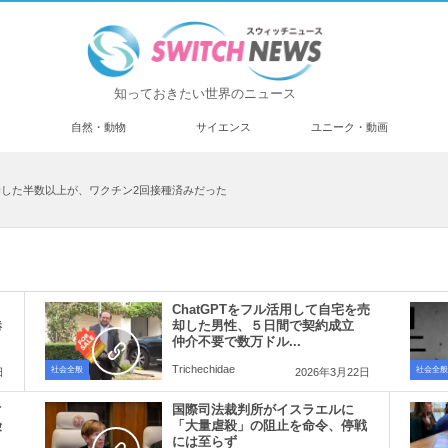
知っておきたい世界のニュース
済
自然・動物
サイエンス
ユニーク・動画
した半数以上が、ワクチン2回接種済みだった
」
ChatGPTをフル活用して自宅を売
港
却した男性、５日間で契約成立
仲介不要で数万ドル...
Trichechidae
社会全般
社会全般
日
2026年3月22日
ぐ
国際司法裁判所がイスラエルに
険
「大量虐殺」の阻止を命令、停戦
には至らず