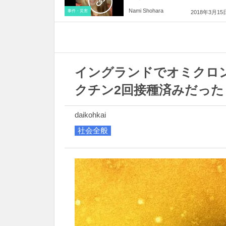
Nami Shohara
事件・災害
2018年3月15
イングランドでオミクロ
クチン2回接種済みだった
daikohkai
社会全般