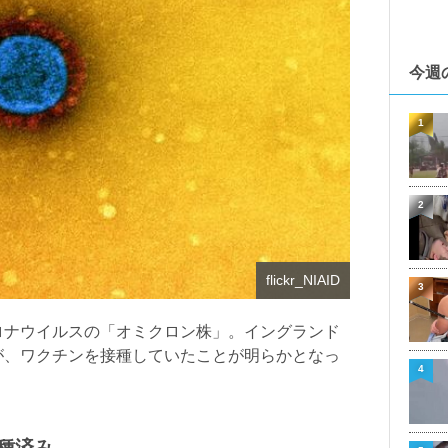
今週
1
2
flickr_NIAID
3
ロナウイルスの「オミクロン株」。イングランド
が、ワクチンを接種していたことが明らかとなっ
4
接種済み