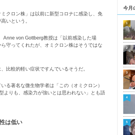
今月
オミクロン株」は以前に新型コロナに感染し、免
が高いという。
1
e von Gottberg教授は「以前感染した場
から守ってくれたが、オミクロン株はそうではな
2
は、比較的軽い症状ですんでいるそうだ。
3
ている著名な微生物学者は「この（オミクロン）
タ型よりも、感染力が強いとは思われない」とも語
4
性は低い
5