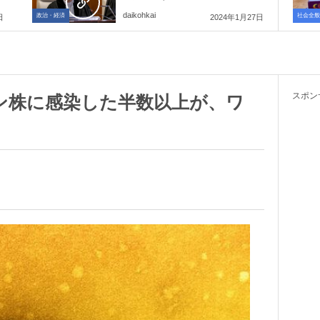
daikohkai
政治・経済
社会全般
日
2024年1月27日
スポン
ン株に感染した半数以上が、ワ