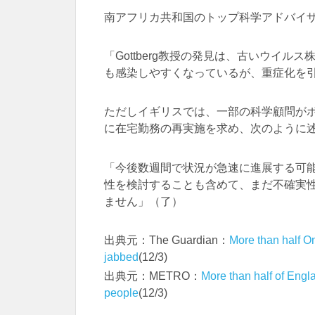
南アフリカ共和国のトップ科学アドバイ
「Gottberg教授の発見は、古いウイ
も感染しやすくなっているが、重症化を
ただしイギリスでは、一部の科学顧問が
に在宅勤務の再実施を求め、次のように
「今後数週間で状況が急速に進展する可
性を検討することも含めて、まだ不確実
ません」（了）
出典元：The Guardian：
More than half O
jabbed
(12/3)
出典元：METRO：
More than half of Engl
people
(12/3)