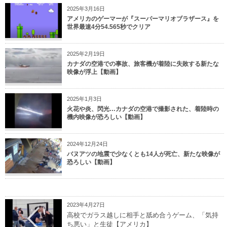
2025年3月16日
アメリカのゲーマーが『スーパーマリオブラザース』を
世界最速4分54.565秒でクリア
2025年2月19日
カナダの空港での事故、旅客機が着陸に失敗する新たな
映像が浮上【動画】
2025年1月3日
火花や炎、閃光…カナダの空港で撮影された、着陸時の
機内映像が恐ろしい【動画】
2024年12月24日
バヌアツの地震で少なくとも14人が死亡、新たな映像が
恐ろしい【動画】
2023年4月27日
高校でガラス越しに相手と舐め合うゲーム、「気持
ち悪い」と生徒【アメリカ】