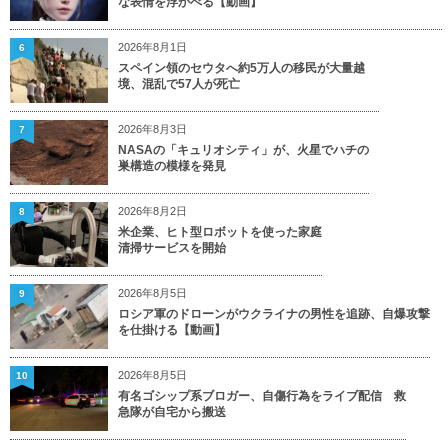
な表情を浮かべる【動画】
2026年8月1日
6
スペイン領のセウタへ約5万人の移民が大量越
境、混乱で57人が死亡
2026年8月3日
7
NASAの「キュリオシティ」が、火星でハチの
巣構造の模様を発見
2026年8月2日
8
米企業、ヒト型ロボットを使った家庭
清掃サービスを開始
2026年8月5日
9
ロシア軍のドローンがウクライナの男性を追跡、自爆攻撃
を仕掛ける【動画】
2026年8月5日
10
有名ゴシップ系ブロガー、自傷行為をライブ配信 救
急隊が自宅から搬送