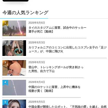
今週の人気ランキング
2026年8月6日
1
タイのスタジアムに落雷、試合中のサッカー
選手が死亡【動画】
2026年8月3日
2
カリフォルニアのコミコンに出現したコスプレ女子の「足ジ
ュース」が、中国に飛び火
2026年8月3日
3
登山中、トレッキングポールが突き刺さっ
た男性、自力で下山
2026年8月4日
4
中国のロケットに落雷、上昇中に機体を
稲妻が貫く【動画】
2026年8月5日
5
中国企業が開発したロボット、「不気味の壁」を越え、自然