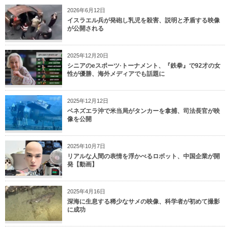
2026年6月12日
イスラエル兵が発砲し乳児を殺害、説明と矛盾する映像
が公開される
2025年12月20日
シニアのeスポーツ·トーナメント、『鉄拳』で92才の女
性が優勝、海外メディアでも話題に
2025年12月12日
ベネズエラ沖で米当局がタンカーを拿捕、司法長官が映
像を公開
2025年10月7日
リアルな人間の表情を浮かべるロボット、中国企業が開
発【動画】
2025年4月16日
深海に生息する稀少なサメの映像、科学者が初めて撮影
に成功