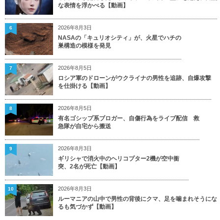
な表情を浮かべる【動画】
2026年8月3日
6
NASAの「キュリオシティ」が、火星でハチの
巣構造の模様を発見
2026年8月5日
7
ロシア軍のドローンがウクライナの男性を追跡、自爆攻撃
を仕掛ける【動画】
2026年8月5日
8
有名ゴシップ系ブロガー、自傷行為をライブ配信 救
急隊が自宅から搬送
2026年8月3日
9
ギリシャで消火中のヘリコプター2機が空中衝
突、2名が死亡【動画】
2026年8月3日
10
ルーマニアの山中で男性の背後にクマ、足を噛まれそうにな
るも気づかず【動画】