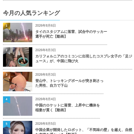
今月の人気ランキング
2026年8月6日
1
タイのスタジアムに落雷、試合中のサッカー
選手が死亡【動画】
2026年8月3日
2
カリフォルニアのコミコンに出現したコスプレ女子の「足ジ
ュース」が、中国に飛び火
2026年8月3日
3
登山中、トレッキングポールが突き刺さっ
た男性、自力で下山
2026年8月4日
4
中国のロケットに落雷、上昇中に機体を
稲妻が貫く【動画】
2026年8月5日
5
中国企業が開発したロボット、「不気味の壁」を越え、自然