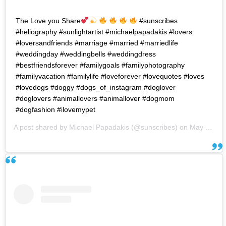
The Love you Share
#sunscribes
#heliography #sunlightartist #michaelpapadakis #lovers
#loversandfriends #marriage #married #marriedlife
#weddingday #weddingbells #weddingdress
#bestfriendsforever #familygoals #familyphotography
#familyvacation #familylife #loveforever #lovequotes #loves
#lovedogs #doggy #dogs_of_instagram #doglover
#doglovers #animallovers #animallover #dogmom
#dogfashion #ilovemypet
A post shared by
Michael Papadakis
(@sunscribes) on
May 10, 2018 at 9:03am PDT