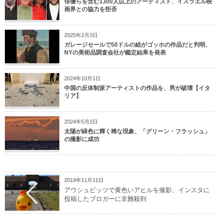
俳優らを含む1300人以上のアーティスト、イスラエル映
画界との協力を拒否
2025年2月3日
ガレージセールで50ドルの絵がゴッホの作品だと判明、
NYの美術品調査会社が鑑定結果を発表
2024年10月1日
中国の反体制派アーティストの作品を、男が破壊【イタ
リア】
2024年5月2日
太陽が緑色に輝く稀な現象、「グリーン・フラッシュ」
の撮影に成功
2019年11月11日
アウシュビッツで黄色いアヒルを撮影、インスタに
投稿したブロガーに非難殺到