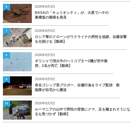
2026年8月3日
6
NASAの「キュリオシティ」が、火星でハチの
巣構造の模様を発見
2026年8月5日
7
ロシア軍のドローンがウクライナの男性を追跡、自爆攻撃
を仕掛ける【動画】
2026年8月3日
8
ギリシャで消火中のヘリコプター2機が空中衝
突、2名が死亡【動画】
2026年8月5日
9
有名ゴシップ系ブロガー、自傷行為をライブ配信 救
急隊が自宅から搬送
2026年8月3日
10
ルーマニアの山中で男性の背後にクマ、足を噛まれそうにな
るも気づかず【動画】