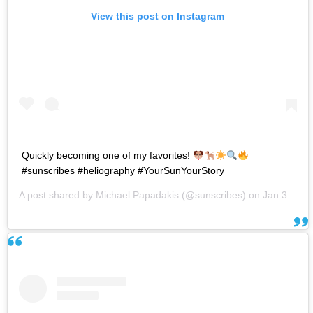
View this post on Instagram
Quickly becoming one of my favorites!
#sunscribes #heliography #YourSunYourStory
A post shared by
Michael Papadakis
(@sunscribes) on
Jan 30, 2019 at 7:36am PST