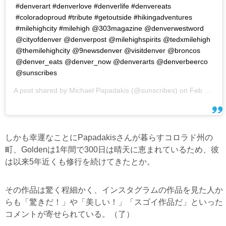
#denverart #denverlove #denverlife #denvereats
#coloradoproud #tribute #getoutside #hikingadventures
#milehighcity #milehigh @303magazine @denverwestword
@cityofdenver @denverpost @milehighspirits @tedxmilehigh
@themilehighcity @9newsdenver @visitdenver @broncos
@denver_eats @denver_now @denverarts @denverbeerco
@sunscribes
A post shared by
Michael Papadakis
(@sunscribes) on
Feb 15, 2018 at 3:42pm PST
しかも幸運なことにPapadakisさんが暮らすコロラド州の
町、Goldenは1年間で300日は晴天に恵まれているため、彼
は以来5年近くも修行を続けてきたとか。
その作品は驚く程細かく、インスタグラムの作品を見た人か
らも「驚きだ！」や「美しい！」「スゴイ作品だ」といった
コメントが寄せられている。（了）