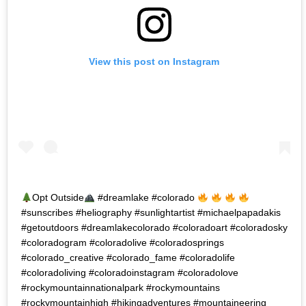
View this post on Instagram
Opt Outside
#dreamlake #colorado
#sunscribes #heliography #sunlightartist #michaelpapadakis
#getoutdoors #dreamlakecolorado #coloradoart #coloradosky
#coloradogram #coloradolive #coloradosprings
#colorado_creative #colorado_fame #coloradolife
#coloradoliving #coloradoinstagram #coloradolove
#rockymountainnationalpark #rockymountains
#rockymountainhigh #hikingadventures #mountaineering