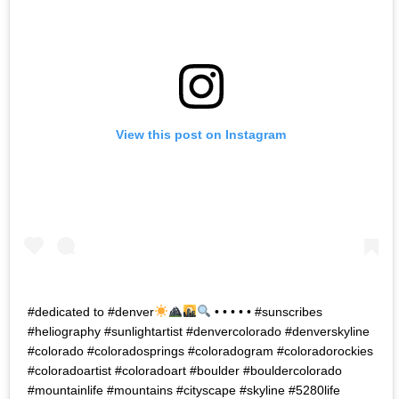
View this post on Instagram
#dedicated to #denver
• • • • • #sunscribes
#heliography #sunlightartist #denvercolorado #denverskyline
#colorado #coloradosprings #coloradogram #coloradorockies
#coloradoartist #coloradoart #boulder #bouldercolorado
#mountainlife #mountains #cityscape #skyline #5280life