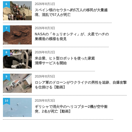
2026年8月1日
6
スペイン領のセウタへ約5万人の移民が大量越
境、混乱で57人が死亡
2026年8月3日
7
NASAの「キュリオシティ」が、火星でハチの
巣構造の模様を発見
2026年8月2日
8
米企業、ヒト型ロボットを使った家庭
清掃サービスを開始
2026年8月5日
9
ロシア軍のドローンがウクライナの男性を追跡、自爆攻撃
を仕掛ける【動画】
2026年8月3日
10
ギリシャで消火中のヘリコプター2機が空中衝
突、2名が死亡【動画】