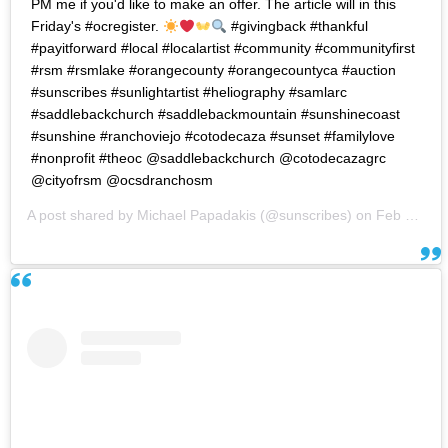
PM me if you'd like to make an offer. The article will in this
Friday's #ocregister.
#givingback #thankful
#payitforward #local #localartist #community #communityfirst
#rsm #rsmlake #orangecounty #orangecountyca #auction
#sunscribes #sunlightartist #heliography #samlarc
#saddlebackchurch #saddlebackmountain #sunshinecoast
#sunshine #ranchoviejo #cotodecaza #sunset #familylove
#nonprofit #theoc @saddlebackchurch @cotodecazagrc
@cityofrsm @ocsdranchosm
A post shared by
Michael Papadakis
(@sunscribes) on
Feb 7, 2018 at 12:54pm PST