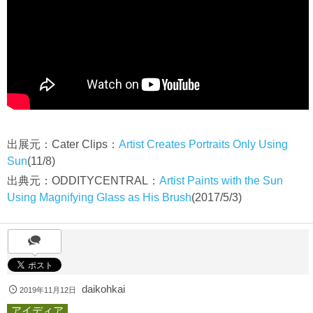
出展元：Cater Clips：
Artist Creates Portraits Only Using
Sun
(11/8)
出典元：ODDITYCENTRAL：
Artist Paints with the Sun
Using Magnifying Glass as His Brush
(2017/5/3)
daikohkai
2019年11月12日
アイディア