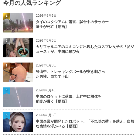
今月の人気ランキング
2026年8月6日
1
タイのスタジアムに落雷、試合中のサッカー
選手が死亡【動画】
2026年8月3日
2
カリフォルニアのコミコンに出現したコスプレ女子の「足ジ
ュース」が、中国に飛び火
2026年8月3日
3
登山中、トレッキングポールが突き刺さっ
た男性、自力で下山
2026年8月4日
4
中国のロケットに落雷、上昇中に機体を
稲妻が貫く【動画】
2026年8月5日
5
中国企業が開発したロボット、「不気味の壁」を越え、自然
な表情を浮かべる【動画】