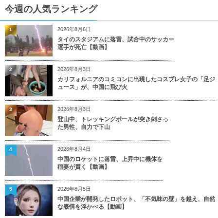
今週の人気ランキング
2026年8月6日
1
タイのスタジアムに落雷、試合中のサッカー
選手が死亡【動画】
2026年8月3日
2
カリフォルニアのコミコンに出現したコスプレ女子の「足ジ
ュース」が、中国に飛び火
2026年8月3日
3
登山中、トレッキングポールが突き刺さっ
た男性、自力で下山
2026年8月4日
4
中国のロケットに落雷、上昇中に機体を
稲妻が貫く【動画】
2026年8月5日
5
中国企業が開発したロボット、「不気味の壁」を越え、自然
な表情を浮かべる【動画】