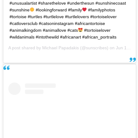
#unusualartist #sharethelove #underthesun #sunshinecoast
#sunshine
#lookingforward #family
#familyphotos
#tortoise #turtles #turtlelove #turtlelovers #tortoiselover
#catloversclub #catsoninstagram #africantortoise
#animalkingdom #animallove #cats
#tortoiselover
#wildanimals #intothewild #africanart #african_portraits
A post shared by
Michael Papadakis
(@sunscribes) on
Jun 19, 2018 at 8:00am PDT