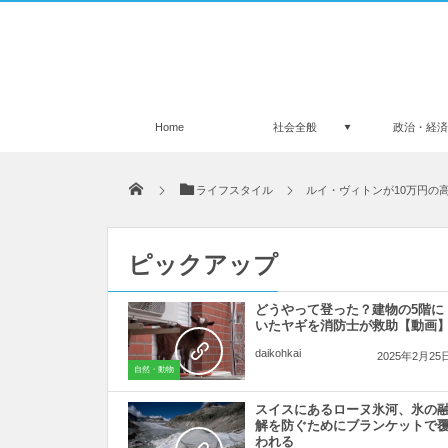
Home
社会全般
政治・経
ライフスタイル
ルイ・ヴィトンが10万円の
ピックアップ
どうやって登った？建物の5階に
いたヤギを消防士が救助【動画
daikohkai
2025年2月25
自然・動物
スイスにあるローヌ氷河、氷の
解を防ぐためにブランケットで
われる