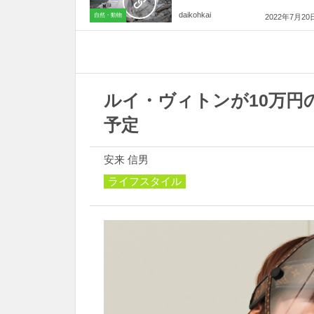
daikohkai
自然・動物
2022年7月20
ルイ・ヴィトンが10万円
予定
安来 信男
ライフスタイル