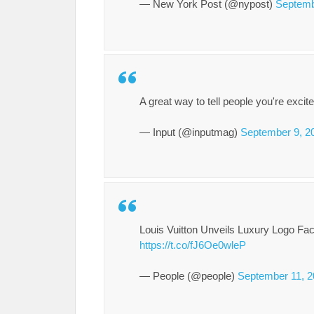
— New York Post (@nypost)
Septemb
A great way to tell people you're excite
— Input (@inputmag)
September 9, 2
Louis Vuitton Unveils Luxury Logo Fac
https://t.co/fJ6Oe0wleP
— People (@people)
September 11, 