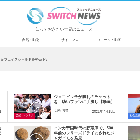
知っておきたい世界のニュース
済
自然・動物
サイエンス
ユニーク・動画
高級フェイスシールドを発売予定
ジョコビッチが勝利のラケット
】
を、幼いファンに手渡し【動画】
安来 信男
日
2021年7月15日
芸能・エンタメ
社会全般
融
インカ帝国時代の貯蔵庫で、500
覆
年前のフリーズドライにされたジ
ャガイモを発見