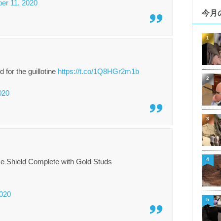
er 11, 2020
今月
1
d for the guillotine
https://t.co/1Q8HGr2m1b
2
020
3
4
e Shield Complete with Gold Studs​
2020
5