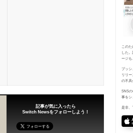
このたび
した。
ージも
プッシ
リリー
の不具
SNS
事をシ
記事が気に入ったら
是非、
Switch Newsをフォローしよう！