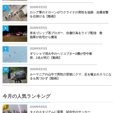
2026年8月5日
7
ロシア軍のドローンがウクライナの男性を追跡、自爆攻撃
を仕掛ける【動画】
2026年8月5日
8
有名ゴシップ系ブロガー、自傷行為をライブ配信 救
急隊が自宅から搬送
2026年8月3日
9
ギリシャで消火中のヘリコプター2機が空中衝
突、2名が死亡【動画】
2026年8月3日
10
ルーマニアの山中で男性の背後にクマ、足を噛まれそうにな
るも気づかず【動画】
今月の人気ランキング
2026年8月6日
1
タイのスタジアムに落雷、試合中のサッカー