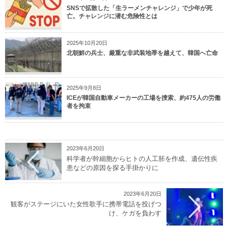
SNSで拡散した「生ラーメンチャレンジ」で少年が死
亡。チャレンジに潜む危険性とは
2025年10月20日
北朝鮮の兵士、厳重な非武装地帯を越えて、韓国へ亡命
2025年9月8日
ICEが韓国自動車メーカーの工場を捜索、約475人の労働
者を拘束
2023年6月20日
科学者が幹細胞からヒトの人工胚を作成、遺伝性疾
患などの原因を探る手掛かりに
2023年6月20日
観客がステージにいた女性歌手に携帯電話を投げつ
け、ケガを負わす