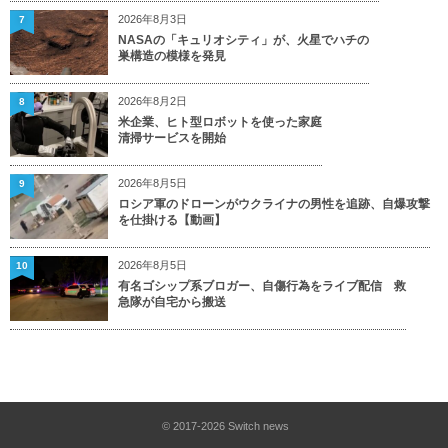
2026年8月3日
7
NASAの「キュリオシティ」が、火星でハチの
巣構造の模様を発見
2026年8月2日
8
米企業、ヒト型ロボットを使った家庭
清掃サービスを開始
2026年8月5日
9
ロシア軍のドローンがウクライナの男性を追跡、自爆攻撃
を仕掛ける【動画】
2026年8月5日
10
有名ゴシップ系ブロガー、自傷行為をライブ配信 救
急隊が自宅から搬送
© 2017-2026
Switch news