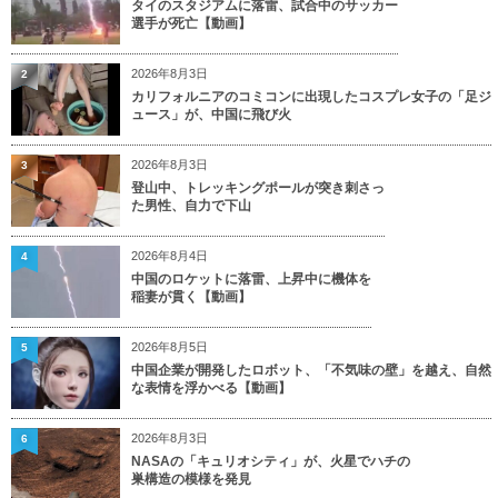
タイのスタジアムに落雷、試合中のサッカー
選手が死亡【動画】
2026年8月3日
2
カリフォルニアのコミコンに出現したコスプレ女子の「足ジ
ュース」が、中国に飛び火
2026年8月3日
3
登山中、トレッキングポールが突き刺さっ
た男性、自力で下山
2026年8月4日
4
中国のロケットに落雷、上昇中に機体を
稲妻が貫く【動画】
2026年8月5日
5
中国企業が開発したロボット、「不気味の壁」を越え、自然
な表情を浮かべる【動画】
2026年8月3日
6
NASAの「キュリオシティ」が、火星でハチの
巣構造の模様を発見