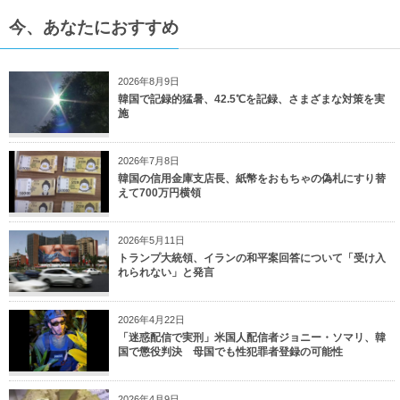
今、あなたにおすすめ
2026年8月9日
韓国で記録的猛暑、42.5℃を記録、さまざまな対策を実
施
2026年7月8日
韓国の信用金庫支店長、紙幣をおもちゃの偽札にすり替
えて700万円横領
2026年5月11日
トランプ大統領、イランの和平案回答について「受け入
れられない」と発言
2026年4月22日
「迷惑配信で実刑」米国人配信者ジョニー・ソマリ、韓
国で懲役判決 母国でも性犯罪者登録の可能性
2026年4月9日