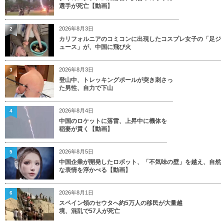
選手が死亡【動画】
2026年8月3日
2
カリフォルニアのコミコンに出現したコスプレ女子の「足ジ
ュース」が、中国に飛び火
2026年8月3日
3
登山中、トレッキングポールが突き刺さっ
た男性、自力で下山
2026年8月4日
4
中国のロケットに落雷、上昇中に機体を
稲妻が貫く【動画】
2026年8月5日
5
中国企業が開発したロボット、「不気味の壁」を越え、自然
な表情を浮かべる【動画】
2026年8月1日
6
スペイン領のセウタへ約5万人の移民が大量越
境、混乱で57人が死亡