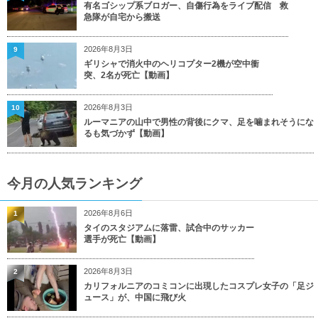
有名ゴシップ系ブロガー、自傷行為をライブ配信 救
急隊が自宅から搬送
2026年8月3日
9
ギリシャで消火中のヘリコプター2機が空中衝
突、2名が死亡【動画】
2026年8月3日
10
ルーマニアの山中で男性の背後にクマ、足を噛まれそうにな
るも気づかず【動画】
今月の人気ランキング
2026年8月6日
1
タイのスタジアムに落雷、試合中のサッカー
選手が死亡【動画】
2026年8月3日
2
カリフォルニアのコミコンに出現したコスプレ女子の「足ジ
ュース」が、中国に飛び火