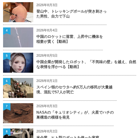
2026年8月3日
3
登山中、トレッキングポールが突き刺さっ
た男性、自力で下山
2026年8月4日
4
中国のロケットに落雷、上昇中に機体を
稲妻が貫く【動画】
2026年8月5日
5
中国企業が開発したロボット、「不気味の壁」を越え、自然
な表情を浮かべる【動画】
2026年8月1日
6
スペイン領のセウタへ約5万人の移民が大量越
境、混乱で57人が死亡
2026年8月3日
7
NASAの「キュリオシティ」が、火星でハチの
巣構造の模様を発見
2026年8月2日
8
米企業、ヒト型ロボットを使った家庭