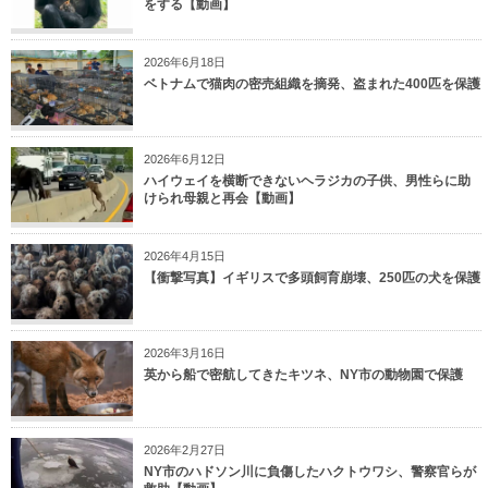
をする【動画】
2026年6月18日
ベトナムで猫肉の密売組織を摘発、盗まれた400匹を保護
2026年6月12日
ハイウェイを横断できないヘラジカの子供、男性らに助
けられ母親と再会【動画】
2026年4月15日
【衝撃写真】イギリスで多頭飼育崩壊、250匹の犬を保護
2026年3月16日
英から船で密航してきたキツネ、NY市の動物園で保護
2026年2月27日
NY市のハドソン川に負傷したハクトウワシ、警察官らが