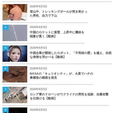
2026年8月3日
3
登山中、トレッキングポールが突き刺さっ
た男性、自力で下山
2026年8月4日
4
中国のロケットに落雷、上昇中に機体を
稲妻が貫く【動画】
2026年8月5日
5
中国企業が開発したロボット、「不気味の壁」を越え、自然
な表情を浮かべる【動画】
2026年8月3日
6
NASAの「キュリオシティ」が、火星でハチの
巣構造の模様を発見
2026年8月5日
7
ロシア軍のドローンがウクライナの男性を追跡、自爆攻撃
を仕掛ける【動画】
2026年8月5日
8