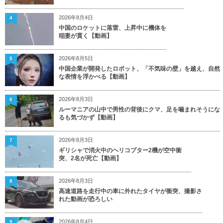
2026年8月4日
4
中国のロケットに落雷、上昇中に機体を
稲妻が貫く【動画】
2026年8月5日
5
中国企業が開発したロボット、「不気味の壁」を越え、自然
な表情を浮かべる【動画】
2026年8月3日
6
ルーマニアの山中で男性の背後にクマ、足を噛まれそうにな
るも気づかず【動画】
2026年8月3日
7
ギリシャで消火中のヘリコプター2機が空中衝
突、2名が死亡【動画】
2026年8月3日
8
高速道路を走行中の車に外れたタイヤが衝突、撮影さ
れた動画が恐ろしい
2026年8月4日
9