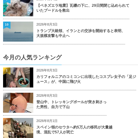
【ベネズエラ地震】瓦礫の下に、29日間閉じ込められて
いたプードルを救出
2026年8月3日
10
トランプ大統領、イランとの交渉を開始すると表明、
大規模攻撃も中止へ
今月の人気ランキング
2026年8月3日
1
カリフォルニアのコミコンに出現したコスプレ女子の「足ジ
ュース」が、中国に飛び火
2026年8月3日
2
登山中、トレッキングポールが突き刺さっ
た男性、自力で下山
2026年8月1日
3
スペイン領のセウタへ約5万人の移民が大量越
境、混乱で57人が死亡