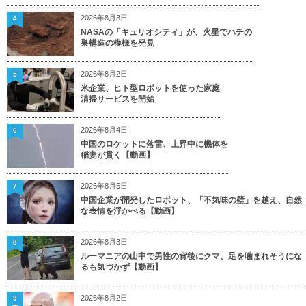
2026年8月3日
4
NASAの「キュリオシティ」が、火星でハチの
巣構造の模様を発見
2026年8月2日
5
米企業、ヒト型ロボットを使った家庭
清掃サービスを開始
2026年8月4日
6
中国のロケットに落雷、上昇中に機体を
稲妻が貫く【動画】
2026年8月5日
7
中国企業が開発したロボット、「不気味の壁」を越え、自然
な表情を浮かべる【動画】
2026年8月3日
8
ルーマニアの山中で男性の背後にクマ、足を噛まれそうにな
るも気づかず【動画】
2026年8月2日
9