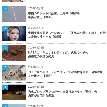
2026年8月4日
4
中国のロケットに落雷、上昇中に機体を
稲妻が貫く【動画】
2026年8月5日
5
中国企業が開発したロボット、「不気味の壁」を越え、自然
な表情を浮かべる【動画】
2026年8月3日
6
NASAの「キュリオシティ」が、火星でハチの
巣構造の模様を発見
2026年8月5日
7
ロシア軍のドローンがウクライナの男性を追跡、自爆攻撃
を仕掛ける【動画】
2026年8月5日
8
有名ゴシップ系ブロガー、自傷行為をライブ配信 救
急隊が自宅から搬送
2026年8月3日
9