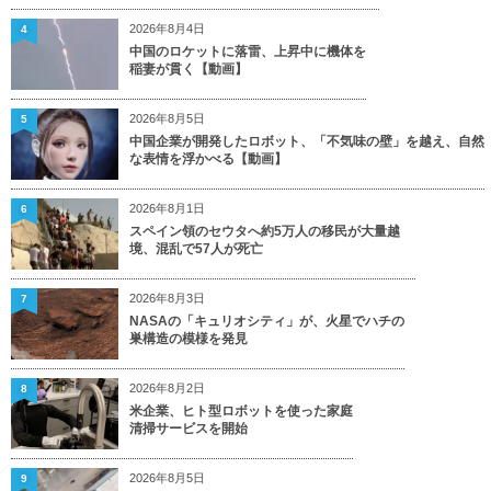
2026年8月4日
4
中国のロケットに落雷、上昇中に機体を
稲妻が貫く【動画】
2026年8月5日
5
中国企業が開発したロボット、「不気味の壁」を越え、自然
な表情を浮かべる【動画】
2026年8月1日
6
スペイン領のセウタへ約5万人の移民が大量越
境、混乱で57人が死亡
2026年8月3日
7
NASAの「キュリオシティ」が、火星でハチの
巣構造の模様を発見
2026年8月2日
8
米企業、ヒト型ロボットを使った家庭
清掃サービスを開始
2026年8月5日
9