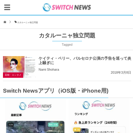
カタルーニャ独立問題
カタルーニャ独立問題
Tagged
ケイティ・ペリー、バルセロナ公演の予告を巡って炎
上騒ぎに
Nami Shohara
2018年3月8日
芸能・エンタメ
Switch Newsアプリ（iOS版・iPhone用)