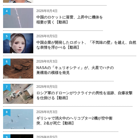
2026年8月4日
4
中国のロケットに落雷、上昇中に機体を
稲妻が貫く【動画】
2026年8月5日
5
中国企業が開発したロボット、「不気味の壁」を越え、自然
な表情を浮かべる【動画】
2026年8月3日
6
NASAの「キュリオシティ」が、火星でハチの
巣構造の模様を発見
2026年8月5日
7
ロシア軍のドローンがウクライナの男性を追跡、自爆攻撃
を仕掛ける【動画】
2026年8月3日
8
ギリシャで消火中のヘリコプター2機が空中衝
突、2名が死亡【動画】
2026年8月5日
9