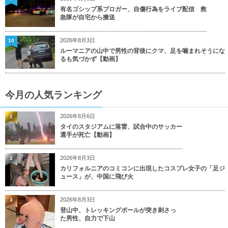
有名ゴシップ系ブロガー、自傷行為をライブ配信 救
急隊が自宅から搬送
2026年8月3日
10
ルーマニアの山中で男性の背後にクマ、足を噛まれそうにな
るも気づかず【動画】
今月の人気ランキング
2026年8月6日
1
タイのスタジアムに落雷、試合中のサッカー
選手が死亡【動画】
2026年8月3日
2
カリフォルニアのコミコンに出現したコスプレ女子の「足ジ
ュース」が、中国に飛び火
2026年8月3日
3
登山中、トレッキングポールが突き刺さっ
た男性、自力で下山