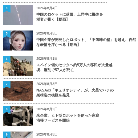
2026年8月4日
4
中国のロケットに落雷、上昇中に機体を
稲妻が貫く【動画】
2026年8月5日
5
中国企業が開発したロボット、「不気味の壁」を越え、自然
な表情を浮かべる【動画】
2026年8月1日
6
スペイン領のセウタへ約5万人の移民が大量越
境、混乱で57人が死亡
2026年8月3日
7
NASAの「キュリオシティ」が、火星でハチの
巣構造の模様を発見
2026年8月2日
8
米企業、ヒト型ロボットを使った家庭
清掃サービスを開始
2026年8月5日
9