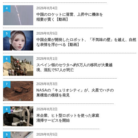
2026年8月4日
4
中国のロケットに落雷、上昇中に機体を
稲妻が貫く【動画】
2026年8月5日
5
中国企業が開発したロボット、「不気味の壁」を越え、自然
な表情を浮かべる【動画】
2026年8月1日
6
スペイン領のセウタへ約5万人の移民が大量越
境、混乱で57人が死亡
2026年8月3日
7
NASAの「キュリオシティ」が、火星でハチの
巣構造の模様を発見
2026年8月2日
8
米企業、ヒト型ロボットを使った家庭
清掃サービスを開始
2026年8月5日
9