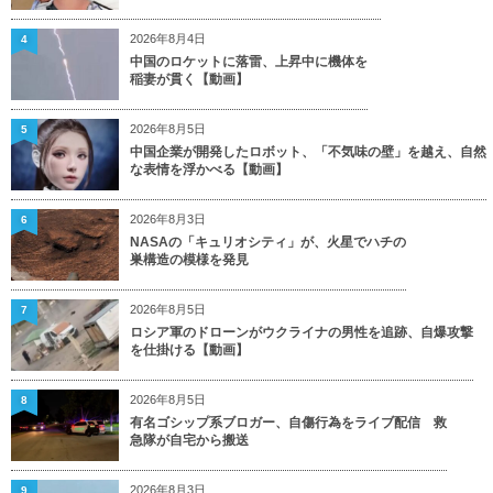
2026年8月4日
4
中国のロケットに落雷、上昇中に機体を
稲妻が貫く【動画】
2026年8月5日
5
中国企業が開発したロボット、「不気味の壁」を越え、自然
な表情を浮かべる【動画】
2026年8月3日
6
NASAの「キュリオシティ」が、火星でハチの
巣構造の模様を発見
2026年8月5日
7
ロシア軍のドローンがウクライナの男性を追跡、自爆攻撃
を仕掛ける【動画】
2026年8月5日
8
有名ゴシップ系ブロガー、自傷行為をライブ配信 救
急隊が自宅から搬送
2026年8月3日
9