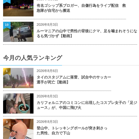
有名ゴシップ系ブロガー、自傷行為をライブ配信 救
急隊が自宅から搬送
2026年8月3日
10
ルーマニアの山中で男性の背後にクマ、足を噛まれそうにな
るも気づかず【動画】
今月の人気ランキング
2026年8月6日
1
タイのスタジアムに落雷、試合中のサッカー
選手が死亡【動画】
2026年8月3日
2
カリフォルニアのコミコンに出現したコスプレ女子の「足ジ
ュース」が、中国に飛び火
2026年8月3日
3
登山中、トレッキングポールが突き刺さっ
た男性、自力で下山