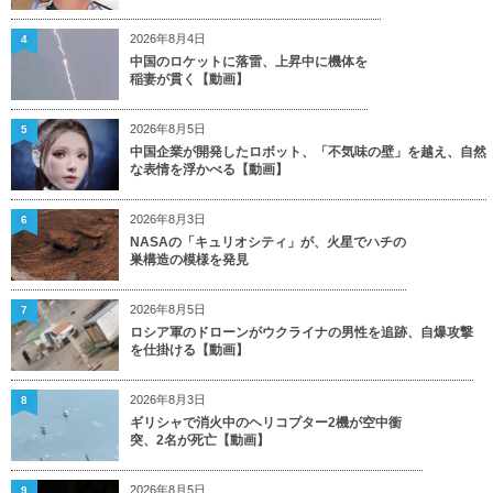
2026年8月4日
4
中国のロケットに落雷、上昇中に機体を
稲妻が貫く【動画】
2026年8月5日
5
中国企業が開発したロボット、「不気味の壁」を越え、自然
な表情を浮かべる【動画】
2026年8月3日
6
NASAの「キュリオシティ」が、火星でハチの
巣構造の模様を発見
2026年8月5日
7
ロシア軍のドローンがウクライナの男性を追跡、自爆攻撃
を仕掛ける【動画】
2026年8月3日
8
ギリシャで消火中のヘリコプター2機が空中衝
突、2名が死亡【動画】
2026年8月5日
9