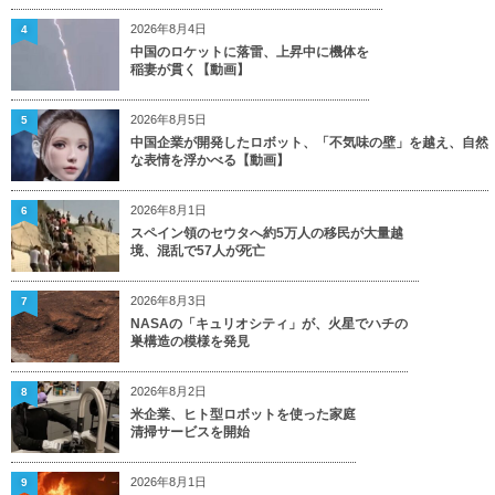
2026年8月4日
4
中国のロケットに落雷、上昇中に機体を
稲妻が貫く【動画】
2026年8月5日
5
中国企業が開発したロボット、「不気味の壁」を越え、自然
な表情を浮かべる【動画】
2026年8月1日
6
スペイン領のセウタへ約5万人の移民が大量越
境、混乱で57人が死亡
2026年8月3日
7
NASAの「キュリオシティ」が、火星でハチの
巣構造の模様を発見
2026年8月2日
8
米企業、ヒト型ロボットを使った家庭
清掃サービスを開始
2026年8月1日
9