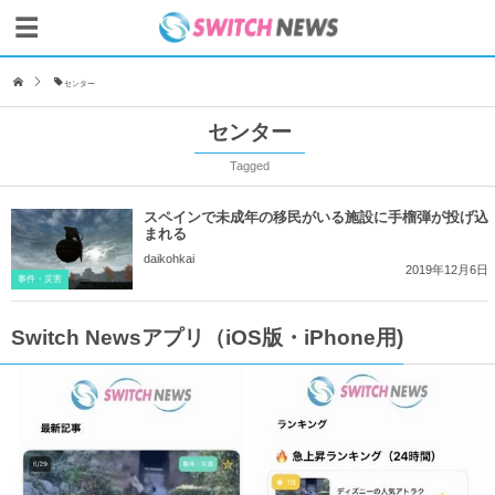
センター
センター
Tagged
スペインで未成年の移民がいる施設に手榴弾が投げ込
まれる
daikohkai
2019年12月6日
事件・災害
Switch Newsアプリ（iOS版・iPhone用)