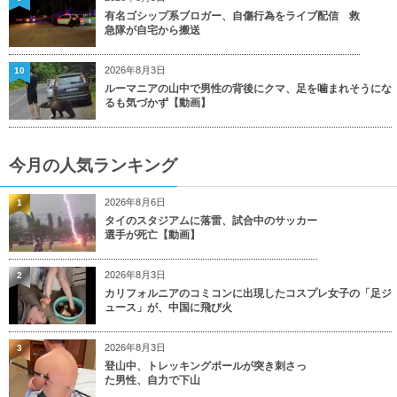
有名ゴシップ系ブロガー、自傷行為をライブ配信 救
急隊が自宅から搬送
2026年8月3日
10
ルーマニアの山中で男性の背後にクマ、足を噛まれそうにな
るも気づかず【動画】
今月の人気ランキング
2026年8月6日
1
タイのスタジアムに落雷、試合中のサッカー
選手が死亡【動画】
2026年8月3日
2
カリフォルニアのコミコンに出現したコスプレ女子の「足ジ
ュース」が、中国に飛び火
2026年8月3日
3
登山中、トレッキングポールが突き刺さっ
た男性、自力で下山