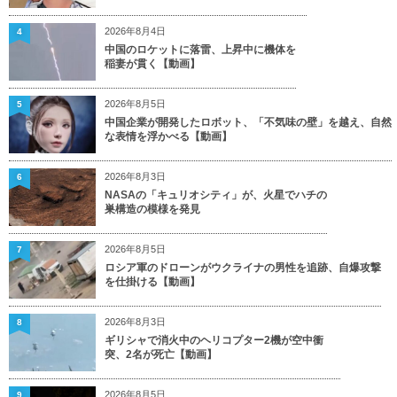
2026年8月4日
4
中国のロケットに落雷、上昇中に機体を
稲妻が貫く【動画】
2026年8月5日
5
中国企業が開発したロボット、「不気味の壁」を越え、自然
な表情を浮かべる【動画】
2026年8月3日
6
NASAの「キュリオシティ」が、火星でハチの
巣構造の模様を発見
2026年8月5日
7
ロシア軍のドローンがウクライナの男性を追跡、自爆攻撃
を仕掛ける【動画】
2026年8月3日
8
ギリシャで消火中のヘリコプター2機が空中衝
突、2名が死亡【動画】
2026年8月5日
9