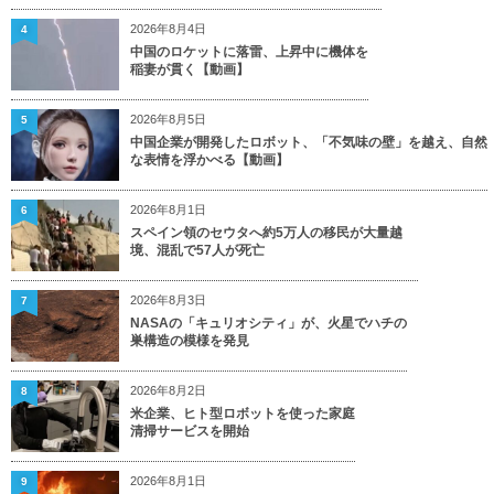
2026年8月4日
4
中国のロケットに落雷、上昇中に機体を
稲妻が貫く【動画】
2026年8月5日
5
中国企業が開発したロボット、「不気味の壁」を越え、自然
な表情を浮かべる【動画】
2026年8月1日
6
スペイン領のセウタへ約5万人の移民が大量越
境、混乱で57人が死亡
2026年8月3日
7
NASAの「キュリオシティ」が、火星でハチの
巣構造の模様を発見
2026年8月2日
8
米企業、ヒト型ロボットを使った家庭
清掃サービスを開始
2026年8月1日
9