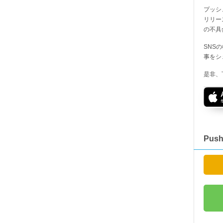
プッシ
リリー
の不具
SNS
事をシ
是非、
Pus