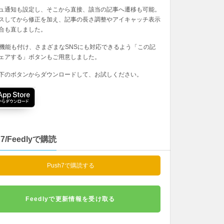
ュ通知も設定し、そこから直接、該当の記事へ遷移も可能。
スしてから修正を加え、記事の長さ調整やアイキャッチ表示
合も直しました。
の機能も付け、さまざまなSNSにも対応できるよう「この記
ェアする」ボタンもご用意しました。
下のボタンからダウンロードして、お試しください。
h7/Feedlyで購読
Push7で購読する
Feedlyで更新情報を受け取る