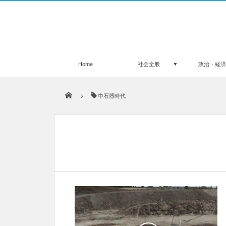
Home
社会全般
政治・経
中石器時代