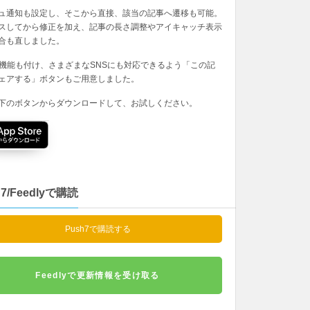
ュ通知も設定し、そこから直接、該当の記事へ遷移も可能。
スしてから修正を加え、記事の長さ調整やアイキャッチ表示
合も直しました。
の機能も付け、さまざまなSNSにも対応できるよう「この記
ェアする」ボタンもご用意しました。
下のボタンからダウンロードして、お試しください。
h7/Feedlyで購読
Push7で購読する
Feedlyで更新情報を受け取る