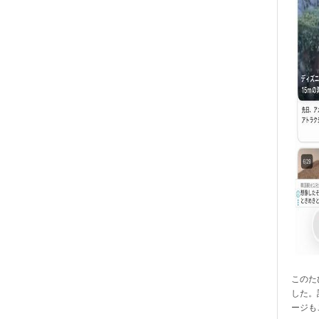
このたび
した。
ージも