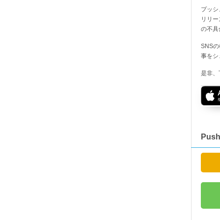
プッシ
リリー
の不具
SNS
事をシ
是非、
Pus