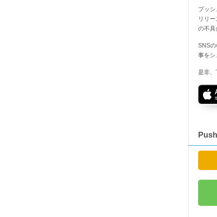
プッシ
リリー
の不具
SNS
事をシ
是非、
Pus