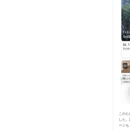
このたび
した。
ージも