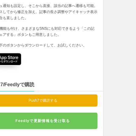
ュ通知も設定し、そこから直接、該当の記事へ遷移も可能。
スしてから修正を加え、記事の長さ調整やアイキャッチ表示
合も直しました。
の機能も付け、さまざまなSNSにも対応できるよう「この記
ェアする」ボタンもご用意しました。
下のボタンからダウンロードして、お試しください。
h7/Feedlyで購読
Push7で購読する
Feedlyで更新情報を受け取る