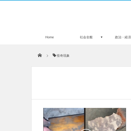
Home
社会全般
政治・経
怪奇現象