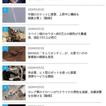
2026年8月4日
5
中国のロケットに落雷、上昇中に機体を
稲妻が貫く【動画】
2026年8月1日
6
スペイン領のセウタへ約5万人の移民が大量越
境、混乱で57人が死亡
2026年8月3日
7
NASAの「キュリオシティ」が、火星でハチの
巣構造の模様を発見
2026年8月2日
8
米企業、ヒト型ロボットを使った家庭
清掃サービスを開始
2026年8月5日
9
ロシア軍のドローンがウクライナの男性を追跡、自爆攻撃
を仕掛ける【動画】