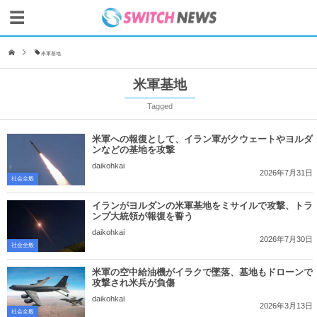
米軍基地
米軍基地
Tagged
米軍への報復として、イラン軍がクウェートやヨルダ
ンなどの基地を攻撃
daikohkai
2026年7月31日
社会全般
イランがヨルダンの米軍基地をミサイルで攻撃、トラ
ンプ大統領が報復を誓う
daikohkai
2026年7月30日
社会全般
米軍の空中給油機がイラクで墜落、基地もドローンで
攻撃され米兵が負傷
daikohkai
2026年3月13日
社会全般