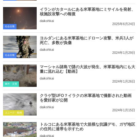
イランがカタールにある米軍基地にミサイルを発射、
核施設攻撃への報復
daikohkai
2025年6月24日
社会全般
ヨルダンにある米軍基地にドローン攻撃、米兵3人が
死亡、多数が負傷
daikohkai
2024年1月29日
社会全般
マーシャル諸島で謎の大波が発生、米軍基地内にも大
量に流れ込む【動画】
daikohkai
2024年1月26日
事件・災害
クラゲ型UFO？イラクの米軍基地で撮影された動画
を愛好家が公開
daikohkai
2024年1月15日
ユニーク・動画
トルコにある米軍基地で大規模な抗議デモ、ガザ地区
の住民に連帯を示すため
daikohkai