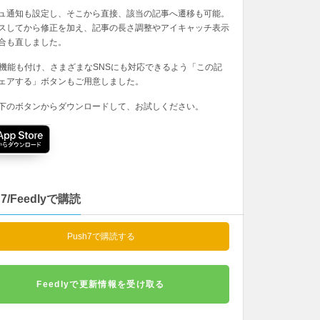
ュ通知も設定し、そこから直接、該当の記事へ遷移も可能。
スしてから修正を加え、記事の長さ調整やアイキャッチ表示
合も直しました。
の機能も付け、さまざまなSNSにも対応できるよう「この記
ェアする」ボタンもご用意しました。
下のボタンからダウンロードして、お試しください。
h7/Feedlyで購読
Push7で購読する
Feedlyで更新情報を受け取る