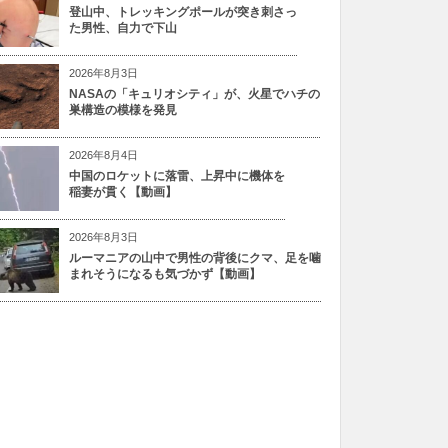
登山中、トレッキングポールが突き刺さっ
た男性、自力で下山
2026年8月3日
NASAの「キュリオシティ」が、火星でハチの
巣構造の模様を発見
2026年8月4日
中国のロケットに落雷、上昇中に機体を
稲妻が貫く【動画】
2026年8月3日
ルーマニアの山中で男性の背後にクマ、足を噛
まれそうになるも気づかず【動画】