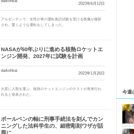
daikohkai
2023年6月12日
アルゼンチンで、女性が車の運転免許試験を受ける映像が撮影
され、驚くような運転をしてしまった。
NASAが50年ぶりに進める核熱ロケットエ
ンジン開発、2027年に試験を計画
daikohkai
2023年1月26日
火星に人類を運ぶ、核熱ロケットエンジンのテストが将来行わ
今週
れると発表された。
1
ボールペンの軸に刑事手続法を刻んでカン
ニングした法科学生の、細密彫刻ワザが話
題に
2