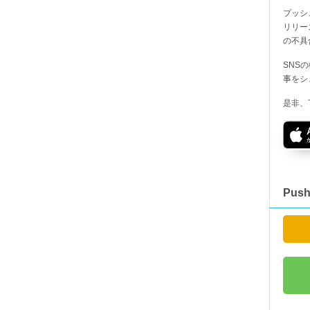
プッシ
リリー
の不具
SNS
事をシ
是非、
Pus