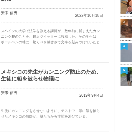
安来 信男
2022年10月18日
3
スペインの大学で法学を教える講師が、数年前に捕まえたカン
ニング犯のことを、最近ツイッターに投稿した。その学生は、
ボールペンの軸に、驚くべき緻密さで文字を刻みつけていたと
4
5
メキシコの先生がカンニング防止のため、
生徒に箱を被らせ物議に
安来 信男
2019年9月4日
生徒にカンニングをさせないように、テスト中、頭に箱を被ら
せたメキシコの教師が、親たちから非難を浴びている。