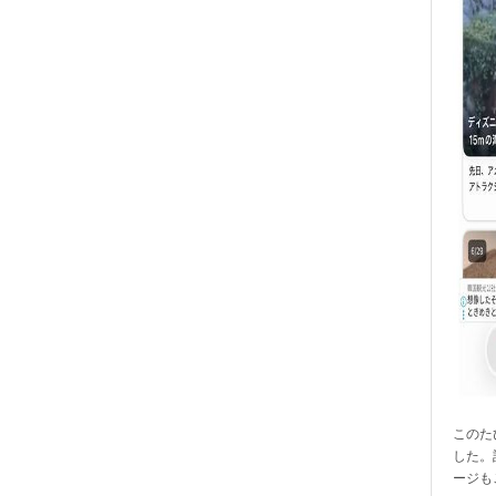
このたび
した。
ージも