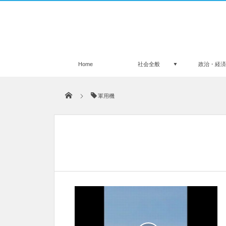
Home
社会全般
政治・経
軍用機