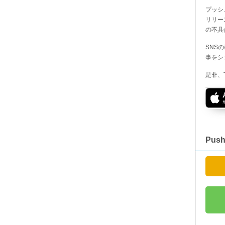
プッシ
リリー
の不具
SNS
事をシ
是非、
Pus