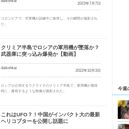
daikohkai
2023年7月7日
コロンビアで、空軍機が訓練中に衝突し、その瞬間が撮影され
た。
クリミア半島でロシアの軍用機が墜落か？
武器庫に突っ込み爆発か【動画】
daikohkai
2022年10月3日
ロシアが占領するウクライナのクリミア半島で、軍用機が着陸
今週
時に、爆発するような映像が撮影された。
1
これはUFO？！中国がインパクト大の最新
ヘリコプターを公開し話題に
2