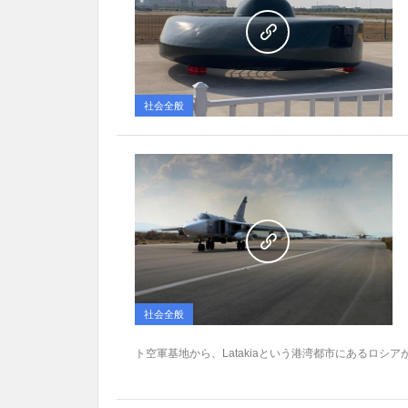
社会全般
社会全般
ト空軍基地から、Latakiaという港湾都市にあるロシア