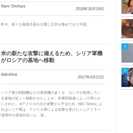
Nami Shohara
2019年10月18日
3
昨今、様々な最新兵器を公開し注目を集めてきた中国。
4
米の新たな攻撃に備えるため、シリア軍機
がロシアの基地へ移動
5
daikohkai
2017年4月21日
シリア軍が戦闘機などの軍用機の多くを、ロシアが使用してい
る基地の近くへ移動させたことが、米軍関係者によって明らか
にされた。 ●アメリカの次の攻撃から守るため ABC Newsによ
ればシリア軍は、アメリカ軍による攻撃を受けたシュアイラー
が使用中の基地付近へと、使...