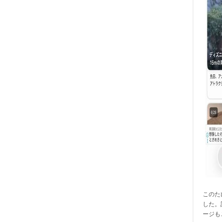
このたび
した。
ージも