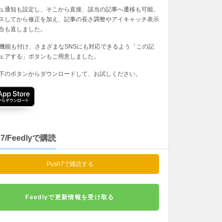
ュ通知も設定し、そこから直接、該当の記事へ遷移も可能。
スしてから修正を加え、記事の長さ調整やアイキャッチ表示
合も直しました。
の機能も付け、さまざまなSNSにも対応できるよう「この記
ェアする」ボタンもご用意しました。
下のボタンからダウンロードして、お試しください。
h7/Feedlyで購読
Push7で購読する
Feedlyで更新情報を受け取る