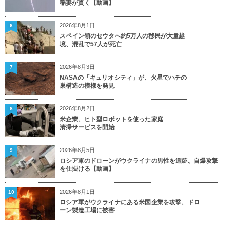
稲妻が貫く【動画】
2026年8月1日
6
スペイン領のセウタへ約5万人の移民が大量越
境、混乱で57人が死亡
2026年8月3日
7
NASAの「キュリオシティ」が、火星でハチの
巣構造の模様を発見
2026年8月2日
8
米企業、ヒト型ロボットを使った家庭
清掃サービスを開始
2026年8月5日
9
ロシア軍のドローンがウクライナの男性を追跡、自爆攻撃
を仕掛ける【動画】
2026年8月1日
10
ロシア軍がウクライナにある米国企業を攻撃、ドロ
ーン製造工場に被害