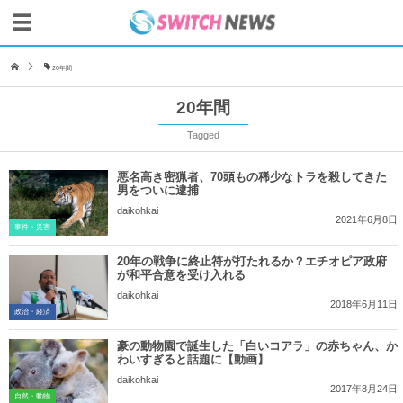
20年間
20年間
Tagged
悪名高き密猟者、70頭もの稀少なトラを殺してきた
男をついに逮捕
daikohkai
2021年6月8日
事件・災害
20年の戦争に終止符が打たれるか？エチオピア政府
が和平合意を受け入れる
daikohkai
2018年6月11日
政治・経済
豪の動物園で誕生した「白いコアラ」の赤ちゃん、か
わいすぎると話題に【動画】
daikohkai
2017年8月24日
自然・動物