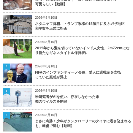
可愛らしい【動画】
2026年8月10日
2
ネタニヤフ首相、トランプ政権の15項目に及ぶガザ地区
和平案を正式に拒否
2026年8月10日
3
2015年から髪を切っていないインド人女性、2m72cmにな
り新たなギネスタイトル保持者に
2026年8月10日
4
FIFAのインファンティーノ会長、愛人に退職金を支払
っていた疑惑が浮上
2026年8月10日
5
米研究者がAIを使い、存在しなかった未
知のウイルスを開発
2026年8月10日
6
まさに奇跡！少年がタンクローリーのタイヤに巻き込まれる
も、軽傷で済む【動画】