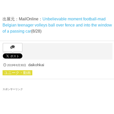
出展元：MailOnline：
Unbelievable moment football-mad
Belgian teenager volleys ball over fence and into the window
of a passing car
(8/28)
daikohkai
2019年8月30日
ユニーク・動画
スポンサーリンク