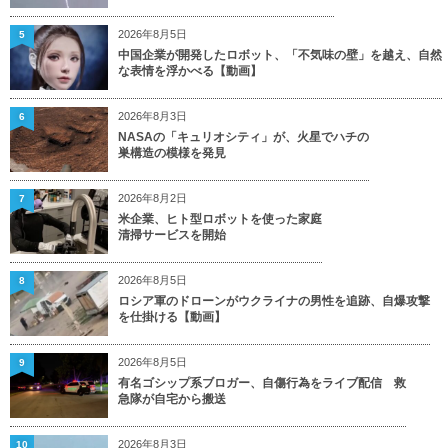
2026年8月5日
5
中国企業が開発したロボット、「不気味の壁」を越え、自然
な表情を浮かべる【動画】
2026年8月3日
6
NASAの「キュリオシティ」が、火星でハチの
巣構造の模様を発見
2026年8月2日
7
米企業、ヒト型ロボットを使った家庭
清掃サービスを開始
2026年8月5日
8
ロシア軍のドローンがウクライナの男性を追跡、自爆攻撃
を仕掛ける【動画】
2026年8月5日
9
有名ゴシップ系ブロガー、自傷行為をライブ配信 救
急隊が自宅から搬送
2026年8月3日
10