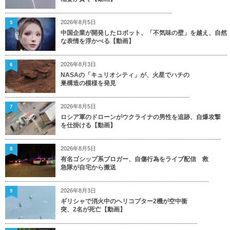
2026年8月5日
5
中国企業が開発したロボット、「不気味の壁」を越え、自然
な表情を浮かべる【動画】
2026年8月3日
6
NASAの「キュリオシティ」が、火星でハチの
巣構造の模様を発見
2026年8月5日
7
ロシア軍のドローンがウクライナの男性を追跡、自爆攻撃
を仕掛ける【動画】
2026年8月5日
8
有名ゴシップ系ブロガー、自傷行為をライブ配信 救
急隊が自宅から搬送
2026年8月3日
9
ギリシャで消火中のヘリコプター2機が空中衝
突、2名が死亡【動画】