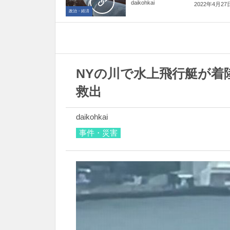
daikohkai
2022年4月27
政治・経済
NYの川で水上飛行艇が着
救出
daikohkai
事件・災害