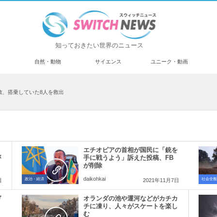
知っておきたい世界のニュース
済
自然・動物
サイエンス
ユニーク・動画
敗、搭乗していた8人を救出
さ
エチオピアの首相が国民に「銃を
が
手に戦うよう」訴えた投稿、FB
が削除
daikohkai
政治・経済
社会全般
日
2021年11月7日
ガ
オランダの池や運河などがカチカ
チに凍り、人々がスケートを楽し
む