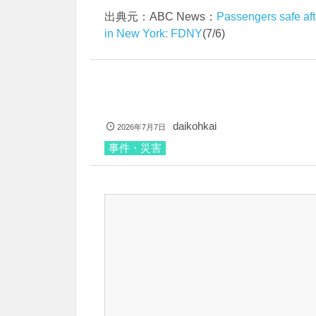
出典元：ABC News：
Passengers safe aft
in New York: FDNY
(7/6)
daikohkai
2026年7月7日
事件・災害