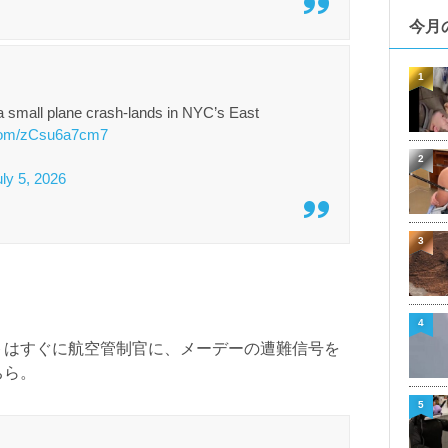
今月
1
small plane crash-lands in NYC’s East
r.com/zCsu6a7cm7
2
uly 5, 2026
3
4
トはすぐに航空管制官に、メーデーの遭難信号を
ちら。
5