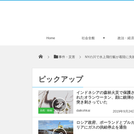
Home
社会全般
政治・経
事件・災害
NYの川で水上飛行艇が着陸に失
ピックアップ
インドネシアの森林火災で保護
れたオランウータン、顔に銃弾
突き刺さっていた
daikohkai
自然・動物
2019年9月24
ロシア政府、ポーランドとブル
リアにガスの供給停止を通告