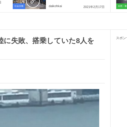
日
daikohkai
社会全般
自然・動
2021年2月17日
スポン
陸に失敗、搭乗していた8人を