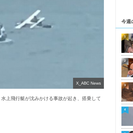
今週
1
2
X_ABC News
3
、水上飛行艇が沈みかける事故が起き、搭乗して
4