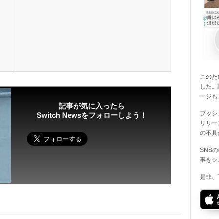
このたび
した。
ージも
記事が気に入ったら
プッシ
Switch Newsをフォローしよう！
リリー
の不具
SNS
事をシ
是非、