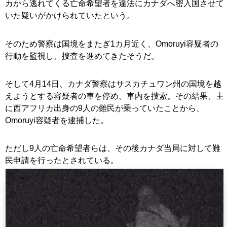
カから逃れてくる亡命希望者を違法にカナダへ密入国させて
いた疑いがかけられていたという。
そのため警察は国境をまたぎ1カ月近く、Omoruyi容疑者の
行動を監視し、捜査を進めてきたそうだ。
そして4月14日、カナダ警察はサスカチュワン州の国境を越
えようとする容疑者の車を停め、車内を捜索。その結果、主
に西アフリカ出身の9人の難民が乗っていたことから、
Omoruyi容疑者を逮捕した。
ただし9人の亡命希望者らは、その後カナダ当局に対して難
民申請を行ったとされている。