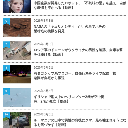
中国企業が開発したロボット、「不気味の壁」を越え、自然
な表情を浮かべる【動画】
2026年8月3日
6
NASAの「キュリオシティ」が、火星でハチの
巣構造の模様を発見
2026年8月5日
7
ロシア軍のドローンがウクライナの男性を追跡、自爆攻撃
を仕掛ける【動画】
2026年8月5日
8
有名ゴシップ系ブロガー、自傷行為をライブ配信 救
急隊が自宅から搬送
2026年8月3日
9
ギリシャで消火中のヘリコプター2機が空中衝
突、2名が死亡【動画】
2026年8月3日
10
ルーマニアの山中で男性の背後にクマ、足を噛まれそうにな
るも気づかず【動画】