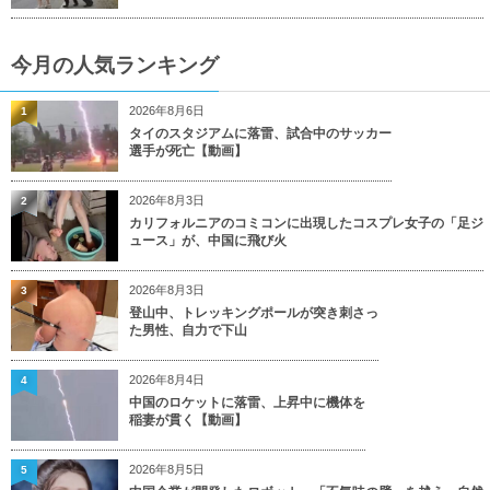
今月の人気ランキング
2026年8月6日
1
タイのスタジアムに落雷、試合中のサッカー
選手が死亡【動画】
2026年8月3日
2
カリフォルニアのコミコンに出現したコスプレ女子の「足ジ
ュース」が、中国に飛び火
2026年8月3日
3
登山中、トレッキングポールが突き刺さっ
た男性、自力で下山
2026年8月4日
4
中国のロケットに落雷、上昇中に機体を
稲妻が貫く【動画】
2026年8月5日
5