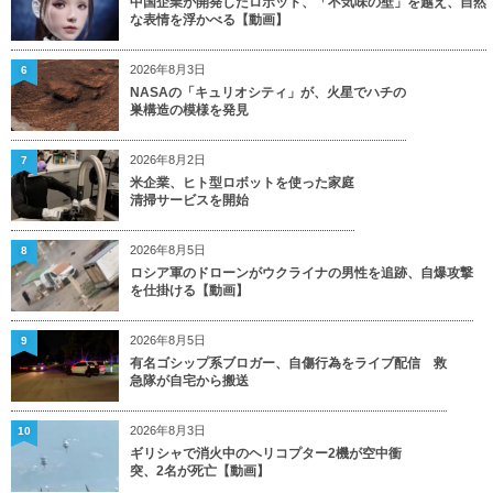
中国企業が開発したロボット、「不気味の壁」を越え、自然
な表情を浮かべる【動画】
2026年8月3日
6
NASAの「キュリオシティ」が、火星でハチの
巣構造の模様を発見
2026年8月2日
7
米企業、ヒト型ロボットを使った家庭
清掃サービスを開始
2026年8月5日
8
ロシア軍のドローンがウクライナの男性を追跡、自爆攻撃
を仕掛ける【動画】
2026年8月5日
9
有名ゴシップ系ブロガー、自傷行為をライブ配信 救
急隊が自宅から搬送
2026年8月3日
10
ギリシャで消火中のヘリコプター2機が空中衝
突、2名が死亡【動画】