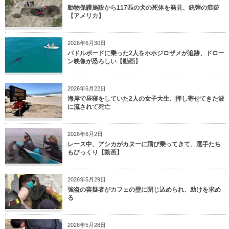
動物保護施設から117匹の犬の死体を発見、銃弾の痕跡
【アメリカ】
2026年6月30日
パドルボードに乗った2人をホホジロザメが追跡、ドロー
ン映像が恐ろしい【動画】
2026年6月22日
海岸で昼寝をしていた2人の女子大生、押し寄せてきた波
に流されて死亡
2026年6月2日
レース中、アシカがカヌーに飛び乗ってきて、選手たち
もびっくり【動画】
2026年5月29日
強盗の容疑者がカフェの壁に閉じ込められ、助けを求め
る
2026年5月28日