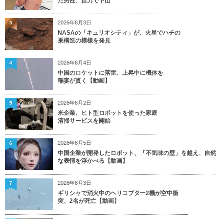
た男性、自力で下山
2026年8月3日
3
NASAの「キュリオシティ」が、火星でハチの
巣構造の模様を発見
2026年8月4日
4
中国のロケットに落雷、上昇中に機体を
稲妻が貫く【動画】
2026年8月2日
5
米企業、ヒト型ロボットを使った家庭
清掃サービスを開始
2026年8月5日
6
中国企業が開発したロボット、「不気味の壁」を越え、自然
な表情を浮かべる【動画】
2026年8月3日
7
ギリシャで消火中のヘリコプター2機が空中衝
突、2名が死亡【動画】