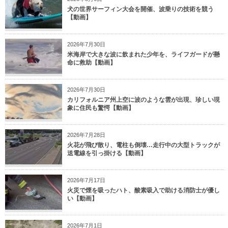
犬の世界サーフィン大会を開催、波乗りの技術を競う
【動画】
2026年7月30日
米海岸で大きな波に飲まれた少年を、ライフガードが懸
命に救助【動画】
2026年7月30日
カリフォルニア州上空に波のような雲が出現、珍しい現
象に住民も驚愕【動画】
2026年7月28日
火花が飛び散り、電柱も倒壊…走行中の大型トラックが
送電線を引っ掛ける【動画】
2026年7月17日
火災で煙を吸ったハト、酸素吸入で助ける消防士が優し
い【動画】
2026年7月1日