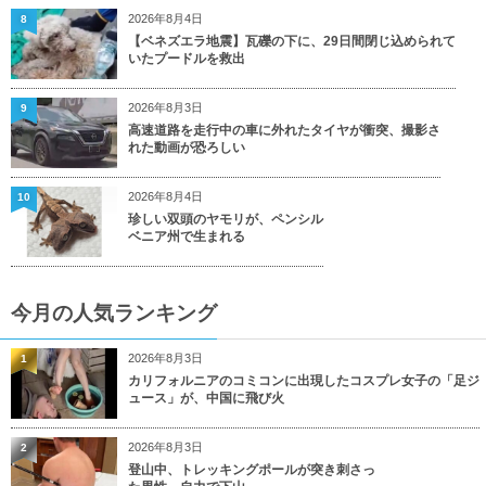
2026年8月4日
8
【ベネズエラ地震】瓦礫の下に、29日間閉じ込められて
いたプードルを救出
2026年8月3日
9
高速道路を走行中の車に外れたタイヤが衝突、撮影さ
れた動画が恐ろしい
2026年8月4日
10
珍しい双頭のヤモリが、ペンシル
ベニア州で生まれる
今月の人気ランキング
2026年8月3日
1
カリフォルニアのコミコンに出現したコスプレ女子の「足ジ
ュース」が、中国に飛び火
2026年8月3日
2
登山中、トレッキングポールが突き刺さっ