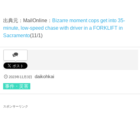
出典元：MailOnline：
Bizarre moment cops get into 35-
minute, low-speed chase with driver in a FORKLIFT in
Sacramento
(11/1)
daikohkai
2023年11月3日
事件・災害
スポンサーリンク