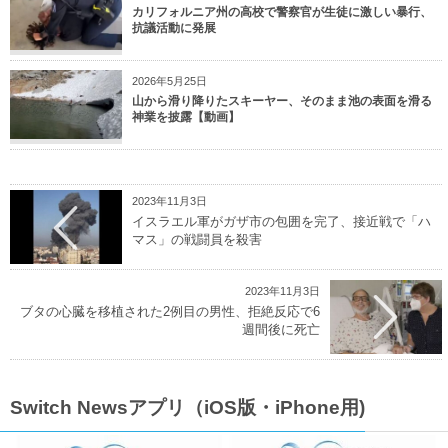
カリフォルニア州の高校で警察官が生徒に激しい暴行、
抗議活動に発展
2026年5月25日
山から滑り降りたスキーヤー、そのまま池の表面を滑る
神業を披露【動画】
2023年11月3日
イスラエル軍がガザ市の包囲を完了、接近戦で「ハ
マス」の戦闘員を殺害
2023年11月3日
ブタの心臓を移植された2例目の男性、拒絶反応で6
週間後に死亡
Switch Newsアプリ（iOS版・iPhone用)