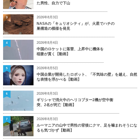
た男性、自力で下山
2026年8月3日
3
NASAの「キュリオシティ」が、火星でハチの
巣構造の模様を発見
2026年8月4日
4
中国のロケットに落雷、上昇中に機体を
稲妻が貫く【動画】
2026年8月5日
5
中国企業が開発したロボット、「不気味の壁」を越え、自然
な表情を浮かべる【動画】
2026年8月3日
6
ギリシャで消火中のヘリコプター2機が空中衝
突、2名が死亡【動画】
2026年8月3日
7
ルーマニアの山中で男性の背後にクマ、足を噛まれそうにな
るも気づかず【動画】