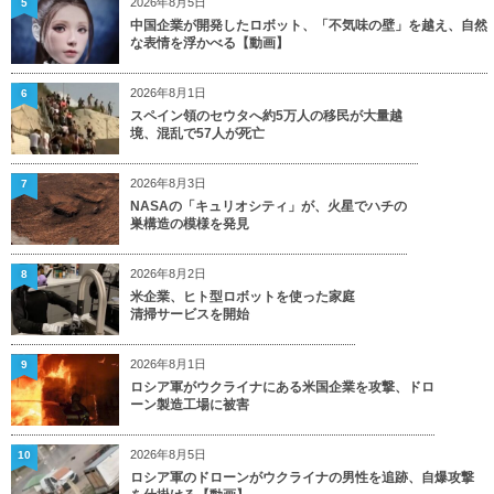
2026年8月5日
5
中国企業が開発したロボット、「不気味の壁」を越え、自然
な表情を浮かべる【動画】
2026年8月1日
6
スペイン領のセウタへ約5万人の移民が大量越
境、混乱で57人が死亡
2026年8月3日
7
NASAの「キュリオシティ」が、火星でハチの
巣構造の模様を発見
2026年8月2日
8
米企業、ヒト型ロボットを使った家庭
清掃サービスを開始
2026年8月1日
9
ロシア軍がウクライナにある米国企業を攻撃、ドロ
ーン製造工場に被害
2026年8月5日
10
ロシア軍のドローンがウクライナの男性を追跡、自爆攻撃