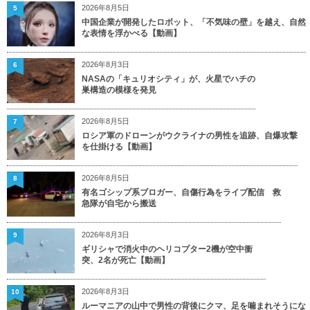
2026年8月5日
5
中国企業が開発したロボット、「不気味の壁」を越え、自然
な表情を浮かべる【動画】
2026年8月3日
6
NASAの「キュリオシティ」が、火星でハチの
巣構造の模様を発見
2026年8月5日
7
ロシア軍のドローンがウクライナの男性を追跡、自爆攻撃
を仕掛ける【動画】
2026年8月5日
8
有名ゴシップ系ブロガー、自傷行為をライブ配信 救
急隊が自宅から搬送
2026年8月3日
9
ギリシャで消火中のヘリコプター2機が空中衝
突、2名が死亡【動画】
2026年8月3日
10
ルーマニアの山中で男性の背後にクマ、足を噛まれそうにな