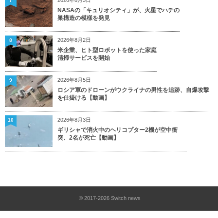
7
NASAの「キュリオシティ」が、火星でハチの
巣構造の模様を発見
2026年8月2日
8
米企業、ヒト型ロボットを使った家庭
清掃サービスを開始
2026年8月5日
9
ロシア軍のドローンがウクライナの男性を追跡、自爆攻撃
を仕掛ける【動画】
2026年8月3日
10
ギリシャで消火中のヘリコプター2機が空中衝
突、2名が死亡【動画】
© 2017-2026
Switch news