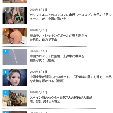
2026年8月3日
2
カリフォルニアのコミコンに出現したコスプレ女子の「足ジ
ュース」が、中国に飛び火
2026年8月3日
3
登山中、トレッキングポールが突き刺さっ
た男性、自力で下山
2026年8月4日
4
中国のロケットに落雷、上昇中に機体を
稲妻が貫く【動画】
2026年8月5日
5
中国企業が開発したロボット、「不気味の壁」を越え、自然
な表情を浮かべる【動画】
2026年8月1日
6
スペイン領のセウタへ約5万人の移民が大量越
境、混乱で57人が死亡
2026年8月3日