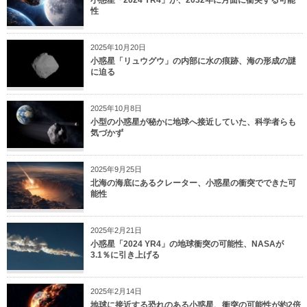
性
2025年10月20日
小惑星「リュウグウ」の内部に水の痕跡、海の形成の謎
に迫る
2025年10月8日
小型の小惑星が秘かに地球へ接近していた、科学者らも
気づかず
2025年9月25日
北海の海底にあるクレーター、小惑星の衝突でできた可
能性
2025年2月21日
小惑星「2024 YR4」の地球衝突の可能性、NASAが
3.1％に引き上げる
2025年2月14日
地球に接近する恐れのある小惑星、衝突の可能性が約2倍