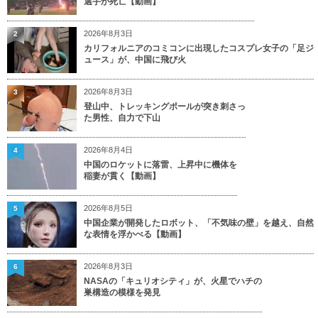
選手が死亡【動画】
2026年8月3日
2
カリフォルニアのコミコンに出現したコスプレ女子の「足ジ
ュース」が、中国に飛び火
2026年8月3日
3
登山中、トレッキングポールが突き刺さっ
た男性、自力で下山
2026年8月4日
4
中国のロケットに落雷、上昇中に機体を
稲妻が貫く【動画】
2026年8月5日
5
中国企業が開発したロボット、「不気味の壁」を越え、自然
な表情を浮かべる【動画】
2026年8月3日
6
NASAの「キュリオシティ」が、火星でハチの
巣構造の模様を発見