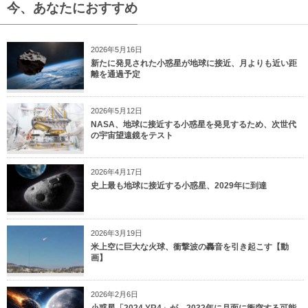
今、あなたにおすすめ
2026年5月16日
新たに発見された小惑星が地球に接近、月よりも近い距
離を通過予定
2026年5月12日
NASA、地球に接近する小惑星を発見するため、次世代
の宇宙望遠鏡をテスト
2026年4月17日
史上最も地球に接近する小惑星、2029年に到達
2026年3月19日
米上空に巨大な火球、衝撃波の轟音を引き起こす【動
画】
2026年2月6日
小惑星「2024 YR4」が、2032年に月面に衝突する可能