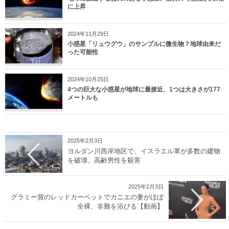
に上昇
2024年11月29日
小惑星「リュウグウ」のサンプルに微生物？地球由来だ
った可能性
2024年10月25日
4つの巨大な小惑星が地球に最接近、1つは大きさが177
メートルも
2025年2月3日
ヨルダン川西岸地区で、イスラエル軍が多数の建物
を破壊、高齢男性を殺害
2025年2月3日
グラミー賞のレッドカーペットでカニエの妻がほぼ
全裸、非難を浴びる【動画】