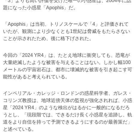
「3」よりも高い評価を受けた唯一の小惑星は、2004年に話
題になった小惑星「Apophis」だ。
「Apophis」は当初、トリノスケールで「4」と評価されて
いたが、観測により少なくとも1世紀は脅威をもたらさない
ことが示されたため、後に格下げされた。
今回の「2024 YR4」は、たとえ地球に衝突しても、恐竜が
大量絶滅したような被害を与えることはない。しかし幅100
メートルの宇宙岩石は、都市に壊滅的な被害を引き起こす可
能性があると考えられている。
インペリアル・カレッジ・ロンドンの惑星科学者、ガレス・
コリンズ教授は、地球近傍天体の監視が強化されれば、小惑
星「2024 YR4」のような検出がはるかに一般的になるだろ
うとし、「現段階では、できるだけ長く小惑星を追跡し、軌
道をより自信を持って予測できるようにするのが最善策だ」
と述べている。