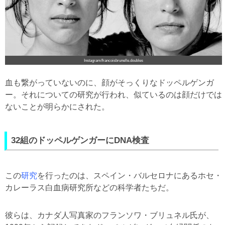
Instagram/francoisbrunelle.doubles
血も繋がっていないのに、顔がそっくりなドッペルゲンガ
ー。それについての研究が行われ、似ているのは顔だけでは
ないことが明らかにされた。
32組のドッペルゲンガーにDNA検査
この
研究
を行ったのは、スペイン・バルセロナにあるホセ・
カレーラス白血病研究所などの科学者たちだ。
彼らは、カナダ人写真家のフランソワ・ブリュネル氏が、