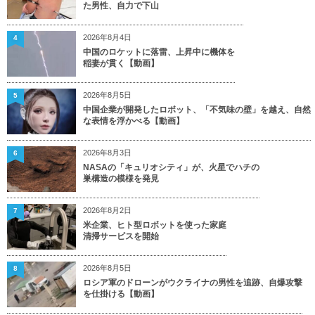
た男性、自力で下山
2026年8月4日
4
中国のロケットに落雷、上昇中に機体を
稲妻が貫く【動画】
2026年8月5日
5
中国企業が開発したロボット、「不気味の壁」を越え、自然
な表情を浮かべる【動画】
2026年8月3日
6
NASAの「キュリオシティ」が、火星でハチの
巣構造の模様を発見
2026年8月2日
7
米企業、ヒト型ロボットを使った家庭
清掃サービスを開始
2026年8月5日
8
ロシア軍のドローンがウクライナの男性を追跡、自爆攻撃
を仕掛ける【動画】