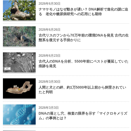
2026年6月30日
ナマケモノはなぜ動きが遅い？ DNA解析で進化の謎に迫
る 老化や糖尿病研究への応用にも期待
2026年6月26日
古代リスのフンから70万年前の環境DNAを発見 古代の生
態系を復元する手掛かりに
2026年6月23日
古代人のDNAを分析、5500年前にペストが蔓延していた
痕跡を発見
2026年3月30日
人間と犬との絆、約1万5000年以上前から飼育されてい
たと判明
2026年3月3日
DNAの落とし穴、検査の限界を示す「マイクロキメリズ
ム」の事例とは？