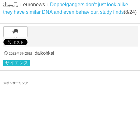
出典元：euronews：
Doppelgängers don’t just look alike –
they have similar DNA and even behaviour, study finds
(8/24)
daikohkai
2022年8月26日
サイエンス
スポンサーリンク