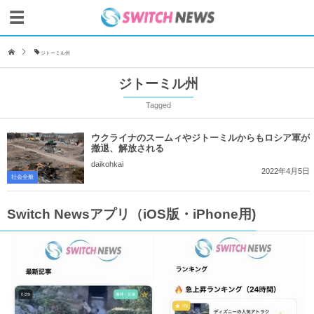
ジトーミル州
ジトーミル州
Tagged
ウクライナのスームィやジトーミルからもロシア軍が
撤退、解放される
daikohkai
2022年4月5日
社会全般
Switch Newsアプリ（iOS版・iPhone用)