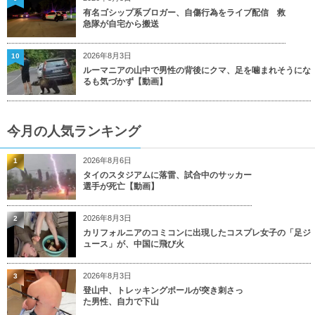
有名ゴシップ系ブロガー、自傷行為をライブ配信 救
急隊が自宅から搬送
2026年8月3日
10
ルーマニアの山中で男性の背後にクマ、足を噛まれそうにな
るも気づかず【動画】
今月の人気ランキング
2026年8月6日
1
タイのスタジアムに落雷、試合中のサッカー
選手が死亡【動画】
2026年8月3日
2
カリフォルニアのコミコンに出現したコスプレ女子の「足ジ
ュース」が、中国に飛び火
2026年8月3日
3
登山中、トレッキングポールが突き刺さっ
た男性、自力で下山