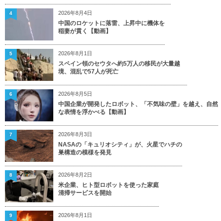
2026年8月4日
4
中国のロケットに落雷、上昇中に機体を
稲妻が貫く【動画】
2026年8月1日
5
スペイン領のセウタへ約5万人の移民が大量越
境、混乱で57人が死亡
2026年8月5日
6
中国企業が開発したロボット、「不気味の壁」を越え、自然
な表情を浮かべる【動画】
2026年8月3日
7
NASAの「キュリオシティ」が、火星でハチの
巣構造の模様を発見
2026年8月2日
8
米企業、ヒト型ロボットを使った家庭
清掃サービスを開始
2026年8月1日
9