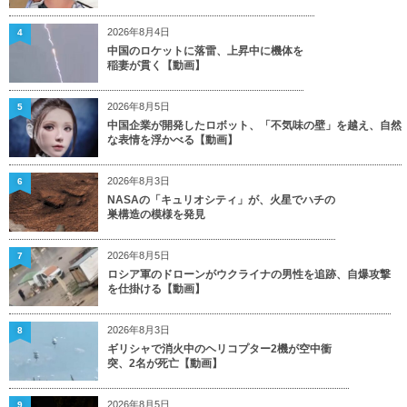
2026年8月4日
4
中国のロケットに落雷、上昇中に機体を
稲妻が貫く【動画】
2026年8月5日
5
中国企業が開発したロボット、「不気味の壁」を越え、自然
な表情を浮かべる【動画】
2026年8月3日
6
NASAの「キュリオシティ」が、火星でハチの
巣構造の模様を発見
2026年8月5日
7
ロシア軍のドローンがウクライナの男性を追跡、自爆攻撃
を仕掛ける【動画】
2026年8月3日
8
ギリシャで消火中のヘリコプター2機が空中衝
突、2名が死亡【動画】
2026年8月5日
9