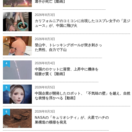
選手が死亡【動画】
2026年8月3日
2
カリフォルニアのコミコンに出現したコスプレ女子の「足ジ
ュース」が、中国に飛び火
2026年8月3日
3
登山中、トレッキングポールが突き刺さっ
た男性、自力で下山
2026年8月4日
4
中国のロケットに落雷、上昇中に機体を
稲妻が貫く【動画】
2026年8月5日
5
中国企業が開発したロボット、「不気味の壁」を越え、自然
な表情を浮かべる【動画】
2026年8月3日
6
NASAの「キュリオシティ」が、火星でハチの
巣構造の模様を発見