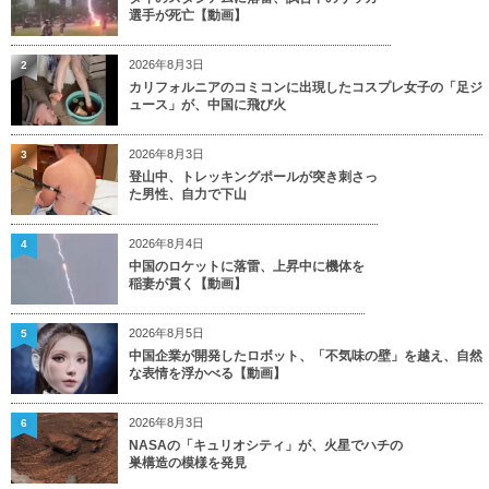
選手が死亡【動画】
2026年8月3日
2
カリフォルニアのコミコンに出現したコスプレ女子の「足ジ
ュース」が、中国に飛び火
2026年8月3日
3
登山中、トレッキングポールが突き刺さっ
た男性、自力で下山
2026年8月4日
4
中国のロケットに落雷、上昇中に機体を
稲妻が貫く【動画】
2026年8月5日
5
中国企業が開発したロボット、「不気味の壁」を越え、自然
な表情を浮かべる【動画】
2026年8月3日
6
NASAの「キュリオシティ」が、火星でハチの
巣構造の模様を発見