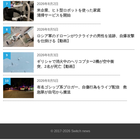
2026年8月2日
7
米企業、ヒト型ロボットを使った家庭
清掃サービスを開始
2026年8月5日
8
ロシア軍のドローンがウクライナの男性を追跡、自爆攻撃
を仕掛ける【動画】
2026年8月3日
9
ギリシャで消火中のヘリコプター2機が空中衝
突、2名が死亡【動画】
2026年8月5日
10
有名ゴシップ系ブロガー、自傷行為をライブ配信 救
急隊が自宅から搬送
© 2017-2026
Switch news