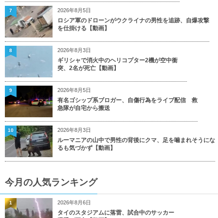
2026年8月5日
7
ロシア軍のドローンがウクライナの男性を追跡、自爆攻撃
を仕掛ける【動画】
2026年8月3日
8
ギリシャで消火中のヘリコプター2機が空中衝
突、2名が死亡【動画】
2026年8月5日
9
有名ゴシップ系ブロガー、自傷行為をライブ配信 救
急隊が自宅から搬送
2026年8月3日
10
ルーマニアの山中で男性の背後にクマ、足を噛まれそうにな
るも気づかず【動画】
今月の人気ランキング
2026年8月6日
1
タイのスタジアムに落雷、試合中のサッカー