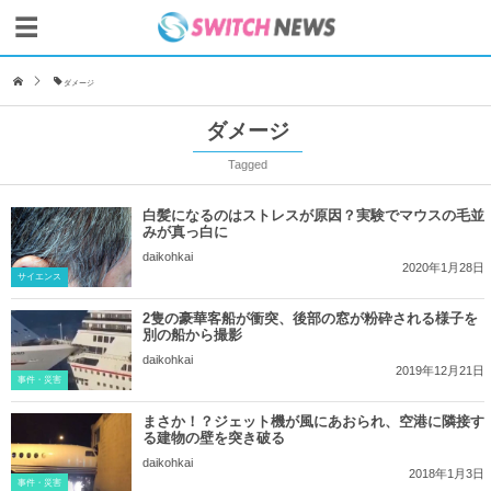
ダメージ
ダメージ
Tagged
白髪になるのはストレスが原因？実験でマウスの毛並
みが真っ白に
daikohkai
2020年1月28日
サイエンス
2隻の豪華客船が衝突、後部の窓が粉砕される様子を
別の船から撮影
daikohkai
2019年12月21日
事件・災害
まさか！？ジェット機が風にあおられ、空港に隣接す
る建物の壁を突き破る
daikohkai
2018年1月3日
事件・災害