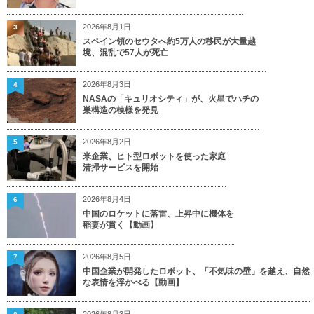
2026年8月1日
3
スペイン領のセウタへ約5万人の移民が大量越
境、混乱で57人が死亡
2026年8月3日
4
NASAの「キュリオシティ」が、火星でハチの
巣構造の模様を発見
2026年8月2日
5
米企業、ヒト型ロボットを使った家庭
清掃サービスを開始
2026年8月4日
6
中国のロケットに落雷、上昇中に機体を
稲妻が貫く【動画】
2026年8月5日
7
中国企業が開発したロボット、「不気味の壁」を越え、自然
な表情を浮かべる【動画】
2026年8月3日