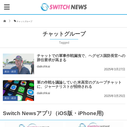
チャットグループ
チャットグループ
Tagged
チャットでの軍事作戦漏洩で、ヘグゼス国防長官への
辞任要求が高まる
daikohkai
2025年3月27日
政治・経済
軍の作戦を議論していた米高官のグループチャット
に、ジャーナリストが招待される
daikohkai
2025年3月25日
政治・経済
Switch Newsアプリ（iOS版・iPhone用)