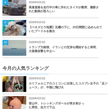
2026年8月3日
8
高速道路を走行中の車に外れたタイヤが衝突、撮影さ
れた動画が恐ろしい
2026年8月4日
9
【ベネズエラ地震】瓦礫の下に、29日間閉じ込められて
いたプードルを救出
2026年8月3日
10
トランプ大統領、イランとの交渉を開始すると表明、
大規模攻撃も中止へ
今月の人気ランキング
2026年8月3日
1
カリフォルニアのコミコンに出現したコスプレ女子の「足ジ
ュース」が、中国に飛び火
2026年8月3日
2
登山中、トレッキングポールが突き刺さっ
た男性、自力で下山