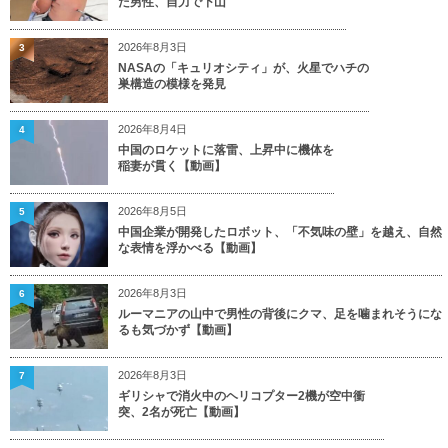
た男性、自力で下山
2026年8月3日
3
NASAの「キュリオシティ」が、火星でハチの
巣構造の模様を発見
2026年8月4日
4
中国のロケットに落雷、上昇中に機体を
稲妻が貫く【動画】
2026年8月5日
5
中国企業が開発したロボット、「不気味の壁」を越え、自然
な表情を浮かべる【動画】
2026年8月3日
6
ルーマニアの山中で男性の背後にクマ、足を噛まれそうにな
るも気づかず【動画】
2026年8月3日
7
ギリシャで消火中のヘリコプター2機が空中衝
突、2名が死亡【動画】