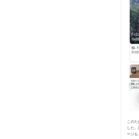
このたび
した。
ージも