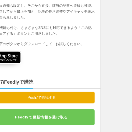
ュ通知も設定し、そこから直接、該当の記事へ遷移も可能。
スしてから修正を加え、記事の長さ調整やアイキャッチ表示
合も直しました。
の機能も付け、さまざまなSNSにも対応できるよう「この記
ェアする」ボタンもご用意しました。
下のボタンからダウンロードして、お試しください。
h7/Feedlyで購読
Push7で購読する
Feedlyで更新情報を受け取る