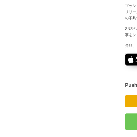
プッシ
リリー
の不具
SNS
事をシ
是非、
Pus