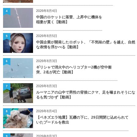
2026年8月4日
4
中国のロケットに落雷、上昇中に機体を
稲妻が貫く【動画】
2026年8月5日
5
中国企業が開発したロボット、「不気味の壁」を越え、自然
な表情を浮かべる【動画】
2026年8月3日
6
ギリシャで消火中のヘリコプター2機が空中衝
突、2名が死亡【動画】
2026年8月3日
7
ルーマニアの山中で男性の背後にクマ、足を噛まれそうにな
るも気づかず【動画】
2026年8月4日
8
【ベネズエラ地震】瓦礫の下に、29日間閉じ込められて
いたプードルを救出
2026年8月3日
9