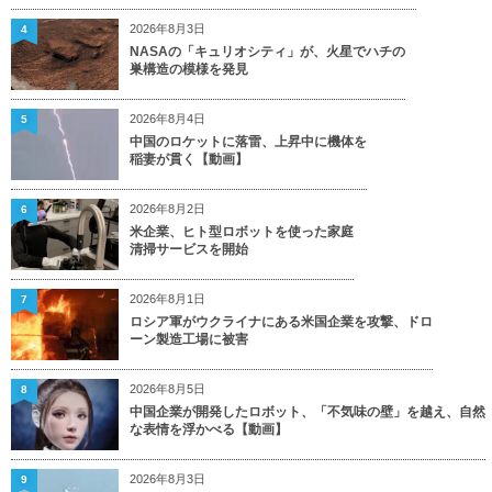
2026年8月3日
4
NASAの「キュリオシティ」が、火星でハチの
巣構造の模様を発見
2026年8月4日
5
中国のロケットに落雷、上昇中に機体を
稲妻が貫く【動画】
2026年8月2日
6
米企業、ヒト型ロボットを使った家庭
清掃サービスを開始
2026年8月1日
7
ロシア軍がウクライナにある米国企業を攻撃、ドロ
ーン製造工場に被害
2026年8月5日
8
中国企業が開発したロボット、「不気味の壁」を越え、自然
な表情を浮かべる【動画】
2026年8月3日
9