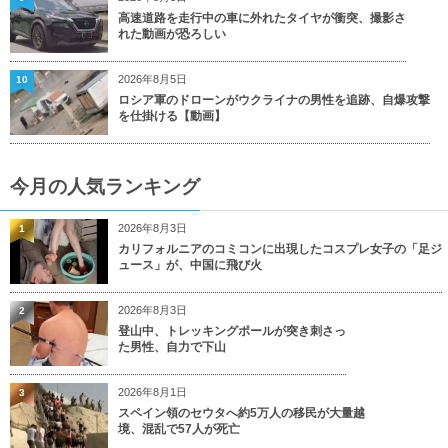
高速道路を走行中の車に外れたタイヤが衝突、撮影さ
れた動画が恐ろしい
2026年8月5日
10
ロシア軍のドローンがウクライナの男性を追跡、自爆攻撃
を仕掛ける【動画】
今月の人気ランキング
2026年8月3日
1
カリフォルニアのコミコンに出現したコスプレ女子の「足ジ
ュース」が、中国に飛び火
2026年8月3日
2
登山中、トレッキングポールが突き刺さっ
た男性、自力で下山
2026年8月1日
3
スペイン領のセウタへ約5万人の移民が大量越
境、混乱で57人が死亡