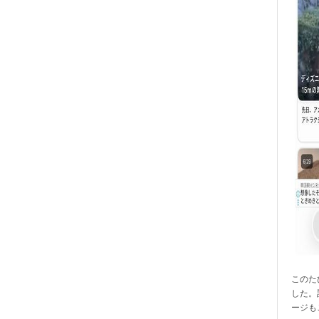
このたび
した。
ージも