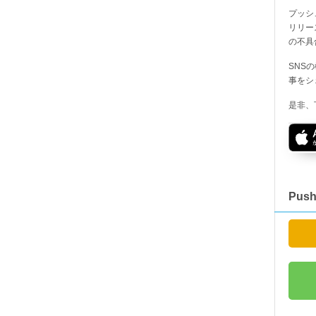
プッシ
リリー
の不具
SNS
事をシ
是非、
Pus