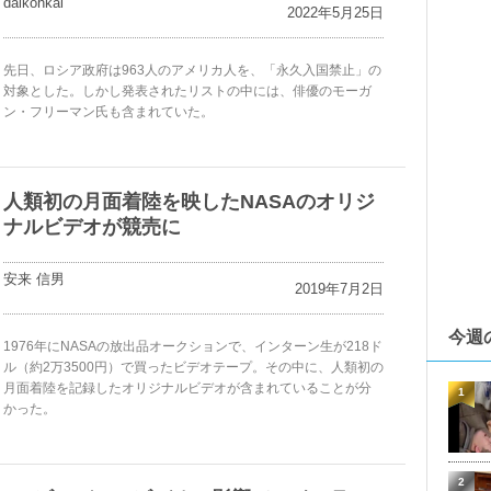
daikohkai
2022年5月25日
先日、ロシア政府は963人のアメリカ人を、「永久入国禁止」の
対象とした。しかし発表されたリストの中には、俳優のモーガ
ン・フリーマン氏も含まれていた。
人類初の月面着陸を映したNASAのオリジ
ナルビデオが競売に
安来 信男
2019年7月2日
今週
1976年にNASAの放出品オークションで、インターン生が218ド
ル（約2万3500円）で買ったビデオテープ。その中に、人類初の
月面着陸を記録したオリジナルビデオが含まれていることが分
1
かった。
2