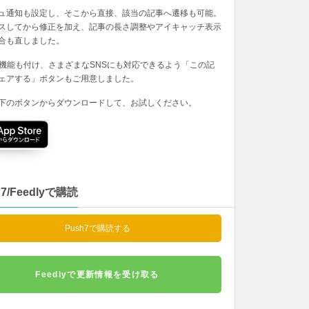
ュ通知も設定し、そこから直接、該当の記事へ遷移も可能。
スしてから修正を加え、記事の長さ調整やアイキャッチ表示
合も直しました。
の機能も付け、さまざまなSNSにも対応できるよう「この記
ェアする」ボタンもご用意しました。
下のボタンからダウンロードして、お試しください。
h7/Feedlyで購読
Push7で購読する
Feedlyで更新情報を受け取る