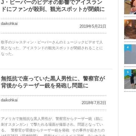
J・ビーバーのビデオの影響でアイスラン
ドにファンが殺到、観光スポットが閉鎖に
3
daikohkai
2019年5月21日
歌手のジャスティン・ビーバーさんのミュージックビデオで人
4
気となった、アイスランドの観光スポットが閉鎖されることに
なった。
5
無抵抗で座っていた黒人男性に、警察官が
背後からテーザー銃を発砲し問題に
daikohkai
2018年7月2日
アメリカで無抵抗な黒人男性が、警察官からテーザー銃（肌に
刺すスタンガン）で撃たれる場面が撮影され、問題となってい
る。 警察官が背後からテーザー銃を発砲 その事件が起きたの