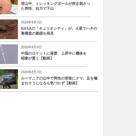
登山中、トレッキングポールが突き刺さっ
た男性、自力で下山
2026年8月3日
NASAの「キュリオシティ」が、火星でハチの
巣構造の模様を発見
2026年8月4日
中国のロケットに落雷、上昇中に機体を
稲妻が貫く【動画】
2026年8月3日
ルーマニアの山中で男性の背後にクマ、足を噛
まれそうになるも気づかず【動画】