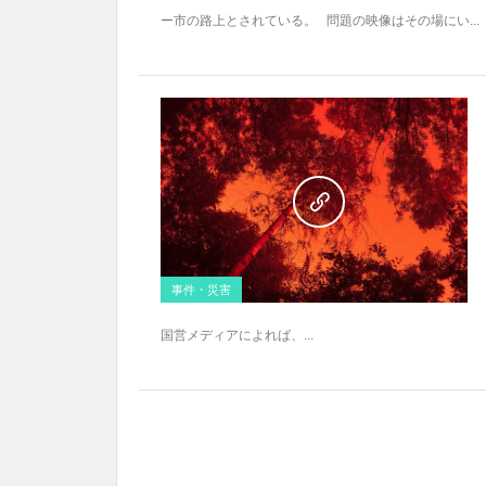
ー市の路上とされている。 問題の映像はその場にい...
事件・災害
国営メディアによれば、...