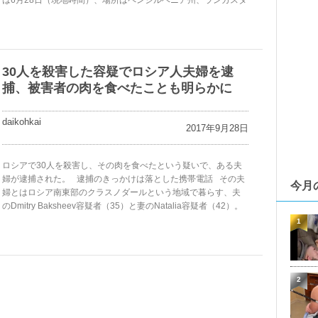
は6月28日（現地時間）、場所はペンシルベニア州、ランカスタ
30人を殺害した容疑でロシア人夫婦を逮
捕、被害者の肉を食べたことも明らかに
daikohkai
2017年9月28日
ロシアで30人を殺害し、その肉を食べたという疑いで、ある夫
婦が逮捕された。 逮捕のきっかけは落とした携帯電話 その夫
今月
婦とはロシア南東部のクラスノダールという地域で暮らす、夫
のDmitry Baksheev容疑者（35）と妻のNatalia容疑者（42）。
1
2