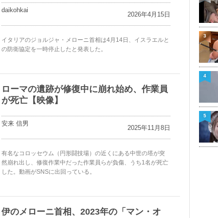
daikohkai
2026年4月15日
3
イタリアのジョルジャ・メローニ首相は4月14日、イスラエルと
の防衛協定を一時停止したと発表した。
4
ローマの遺跡が修復中に崩れ始め、作業員
が死亡【映像】
5
安来 信男
2025年11月8日
有名なコロッセウム（円形闘技場）の近くにある中世の塔が突
然崩れ出し、修復作業中だった作業員らが負傷、うち1名が死亡
した。動画がSNSに出回っている。
伊のメローニ首相、2023年の「マン・オ