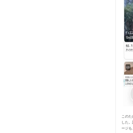
このたび
した。
ージも