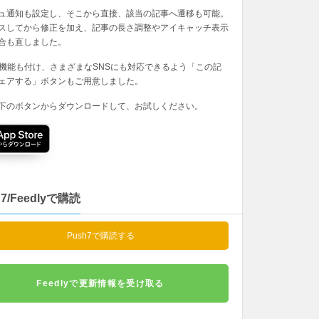
ュ通知も設定し、そこから直接、該当の記事へ遷移も可能。
スしてから修正を加え、記事の長さ調整やアイキャッチ表示
合も直しました。
の機能も付け、さまざまなSNSにも対応できるよう「この記
ェアする」ボタンもご用意しました。
下のボタンからダウンロードして、お試しください。
h7/Feedlyで購読
Push7で購読する
Feedlyで更新情報を受け取る