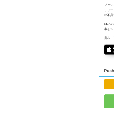
プッシ
リリー
の不具
SNS
事をシ
是非、
Pus