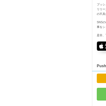
プッシ
リリー
の不具
SNS
事をシ
是非、
Pus