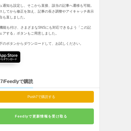
ュ通知も設定し、そこから直接、該当の記事へ遷移も可能。
スしてから修正を加え、記事の長さ調整やアイキャッチ表示
合も直しました。
の機能も付け、さまざまなSNSにも対応できるよう「この記
ェアする」ボタンもご用意しました。
下のボタンからダウンロードして、お試しください。
h7/Feedlyで購読
Push7で購読する
Feedlyで更新情報を受け取る