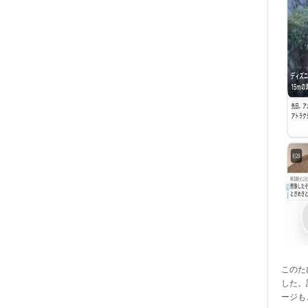
このたび
した。
ージも