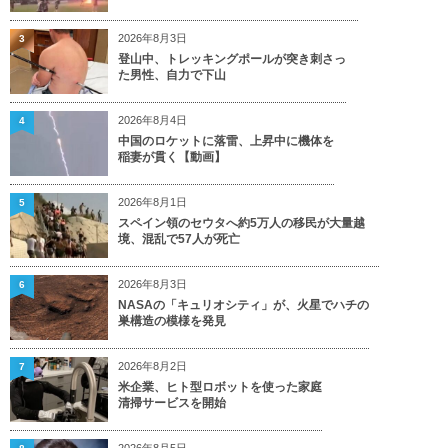
2026年8月3日
3
登山中、トレッキングポールが突き刺さっ
た男性、自力で下山
2026年8月4日
4
中国のロケットに落雷、上昇中に機体を
稲妻が貫く【動画】
2026年8月1日
5
スペイン領のセウタへ約5万人の移民が大量越
境、混乱で57人が死亡
2026年8月3日
6
NASAの「キュリオシティ」が、火星でハチの
巣構造の模様を発見
2026年8月2日
7
米企業、ヒト型ロボットを使った家庭
清掃サービスを開始
2026年8月5日