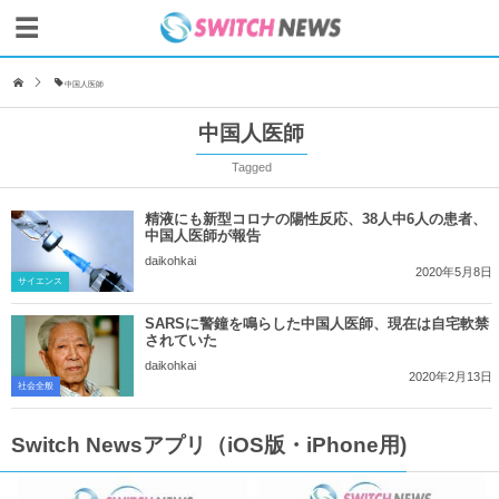
中国人医師
中国人医師
Tagged
精液にも新型コロナの陽性反応、38人中6人の患者、
中国人医師が報告
daikohkai
2020年5月8日
サイエンス
SARSに警鐘を鳴らした中国人医師、現在は自宅軟禁
されていた
daikohkai
2020年2月13日
社会全般
Switch Newsアプリ（iOS版・iPhone用)