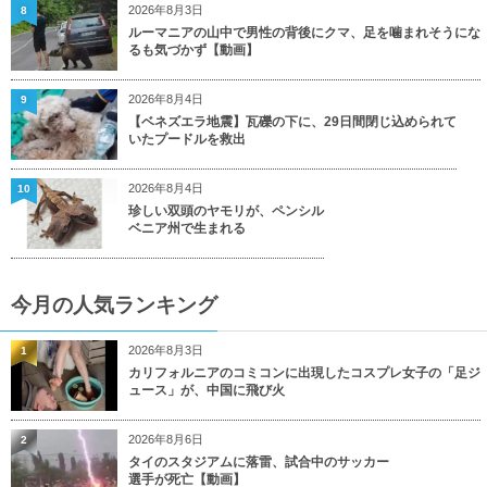
2026年8月3日
8
ルーマニアの山中で男性の背後にクマ、足を噛まれそうにな
るも気づかず【動画】
2026年8月4日
9
【ベネズエラ地震】瓦礫の下に、29日間閉じ込められて
いたプードルを救出
2026年8月4日
10
珍しい双頭のヤモリが、ペンシル
ベニア州で生まれる
今月の人気ランキング
2026年8月3日
1
カリフォルニアのコミコンに出現したコスプレ女子の「足ジ
ュース」が、中国に飛び火
2026年8月6日
2
タイのスタジアムに落雷、試合中のサッカー
選手が死亡【動画】