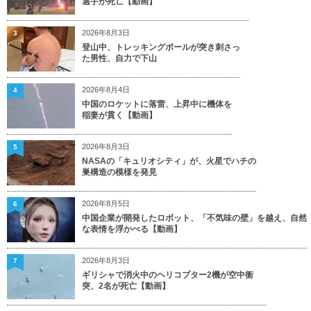
選手が死亡【動画】
2026年8月3日
3
登山中、トレッキングポールが突き刺さっ
た男性、自力で下山
2026年8月4日
4
中国のロケットに落雷、上昇中に機体を
稲妻が貫く【動画】
2026年8月3日
5
NASAの「キュリオシティ」が、火星でハチの
巣構造の模様を発見
2026年8月5日
6
中国企業が開発したロボット、「不気味の壁」を越え、自然
な表情を浮かべる【動画】
2026年8月3日
7
ギリシャで消火中のヘリコプター2機が空中衝
突、2名が死亡【動画】